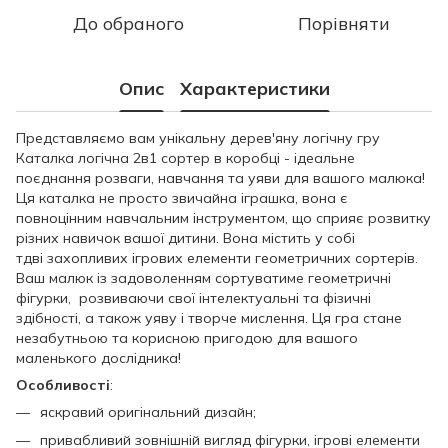
До обраного
Порівняти
Опис
Характеристики
Представляємо вам унікальну дерев'яну логічну гру
Каталка логічна 2в1 сортер в коробці - ідеальне
поєднання розваги, навчання та уяви для вашого малюка!
Ця каталка не просто звичайна іграшка, вона є
повноцінним навчальним інструментом, що сприяє розвитку
різних навичок вашої дитини. Вона містить у собі
тдві захопливих ігрових елементи геометричних сортерів.
Ваш малюк із задоволенням сортуватиме геометричні
фігурки, розвиваючи свої інтелектуальні та фізичні
здібності, а також уяву і творче мислення. Ця гра стане
незабутньою та корисною пригодою для вашого
маленького дослідника!
Особливості
:
яскравий оригінальний дизайн;
привабливий зовнішній вигляд фігурки, ігрові елементи