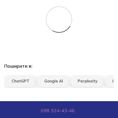
Поширити в:
ChatGPT
Google AI
Perplexity
Gr
098 324-43-46