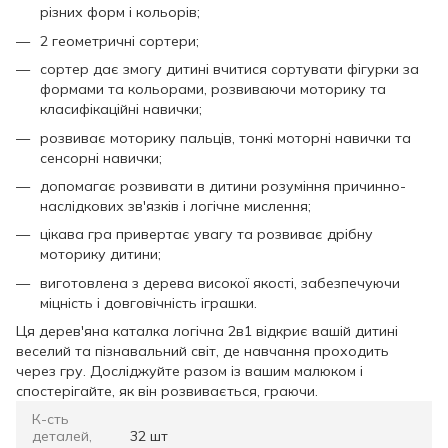
різних форм і кольорів;
2 геометричні сортери;
сортер дає змогу дитині вчитися сортувати фігурки за
формами та кольорами, розвиваючи моторику та
класифікаційні навички;
розвиває моторику пальців, тонкі моторні навички та
сенсорні навички;
допомагає розвивати в дитини розуміння причинно-
наслідкових зв'язків і логічне мислення;
цікава гра привертає увагу та розвиває дрібну
моторику дитини;
виготовлена з дерева високої якості, забезпечуючи
міцність і довговічність іграшки.
Ця дерев'яна каталка логічна 2в1 відкриє вашій дитині
веселий та пізнавальний світ, де навчання проходить
через гру. Досліджуйте разом із вашим малюком і
спостерігайте, як він розвивається, граючи.
К-сть
деталей,
32 шт