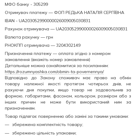
МФО банку - 305299
Отримувач платежу — ФОП РЕДЬКА НАТАЛІЯ СЕРГІЇВНА
IBAN - UA203052990000026009005030831
Рахунок отримувача — UA203052990000026009005030831
Валюта рахунку — грн
РНОКПП отримувача — 3204302149
Призначення платежу — оплата згідно з номером
замовлення (вкажіть номер замовлення)
Детальніше можна ознайомитися за посиланням:
https://rozumnyashka.com/obmin-ta-povernennya/
Відповідно до Закону споживач має право на обмін
товару належної якості протягом чотирьох днів, не
рахуючи дня покупки, якщо товар не задовольнив за
формою, габаритами, фасоном, кольором, розміром або з
інших причин не може бути використаний ним за
призначенням.
Товар підлягає поверненню або заміні за такими умовами:
збережена комплектність товару;
збережено цільність упаковки;