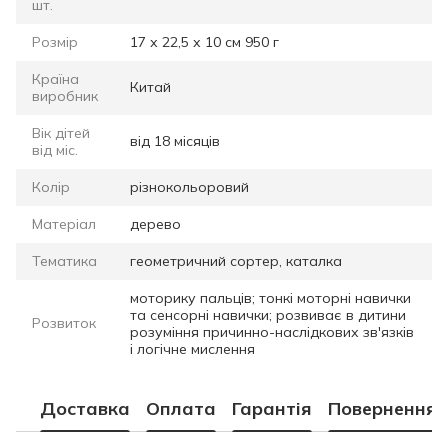
шт.
Розмір
17 х 22,5 х 10 см 950 г
Країна
Китай
виробник
Вік дітей
від 18 місяців
від міс.
Колір
різнокольоровий
Матеріал
дерево
Тематика
геометричний сортер, каталка
моторику пальців; тонкі моторні навички
та сенсорні навички; розвиває в дитини
Розвиток
розуміння причинно-наслідкових зв'язків
і логічне мислення
Доставка
Оплата
Гарантія
Повернення