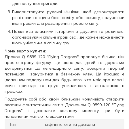
для наступної пригоди.
Використовуйте рухливі кінцівки, щоб демонструвати
різні пози та сцени бою, політу або захисту, залучаючи
інші іграшки для розширення ігрового світу.
Поділіться власними історіями з друзями та родиною,
організовуючи спільні ігрові сесії, де кожен може внести
щось унікальне в спільну гру.
Чому варто купити:
Дракон Q 9899-120 "Flying Dragons" пропонує більше, ніж
просто ігрову фігурку. Це шанс для дітей та дорослих
доторкнутися до легендарного світу, розкрити творчий
потенціал і зануритися в безмежну уяву. Ця іграшка є
ідеальним подарунком для будь-кого, хто мріє про власні
епічні пригоди та цінує унікальність і деталізацію в
іграшках.
Подаруйте собі або своїм близьким можливість створити
власний фантастичний світ з Драконом Q 9899-120 "Flying
Dragons", і дозвольте кожному моменту гри бути
наповненим магією та відкриттями.
Тип
міфічні істоти та дракони