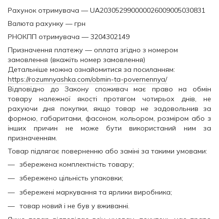
Рахунок отримувача — UA203052990000026009005030831
Валюта рахунку — грн
РНОКПП отримувача — 3204302149
Призначення платежу — оплата згідно з номером
замовлення (вкажіть номер замовлення)
Детальніше можна ознайомитися за посиланням:
https://rozumnyashka.com/obmin-ta-povernennya/
Відповідно до Закону споживач має право на обмін
товару належної якості протягом чотирьох днів, не
рахуючи дня покупки, якщо товар не задовольнив за
формою, габаритами, фасоном, кольором, розміром або з
інших причин не може бути використаний ним за
призначенням.
Товар підлягає поверненню або заміні за такими умовами:
збережена комплектність товару;
збережено цільність упаковки;
збережені маркування та ярлики виробника;
товар новий і не був у вживанні.