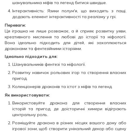
шанувальника міфів та легенд битися швидше.
Інтерактивність: Язики полум'я, що виходять з пащі,
додають елемент інтерактивності та реалізму у грі.
Переваги:
Ця іграшка не лише розважає, а й сприяє розвитку уяви,
креативного мислення та любові до історії та міфології.
Вона ідеально підходить для дітей, які захоплюються
драконами та фентезійними історіями.
Ідеально підходить для:
Шанувальників фентезі та міфології.
Розвитку навичок рольових ігор та створення власних
пригод.
Колекціонерів драконів та істот з міфів та легенд.
Як використовувати:
Використовуйте дракона для створення власних
історій та пригод, де доісторичні химери відіграють
центральну роль.
Розміщуйте дракона в різних місцях вашого дому або
ігрової зони, щоб створити унікальний декор або сцену