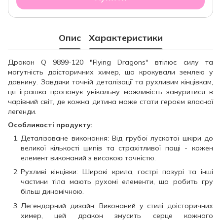
Опис
Характеристики
Дракон Q 9899-120 "Flying Dragons" втілює силу та
могутність доісторичних химер, що крокували землею у
давнину. Завдяки точній деталізації та рухливим кінцівкам,
ця іграшка пропонує унікальну можливість зануритися в
чарівний світ, де кожна дитина може стати героєм власної
легенди.
Особливості продукту:
Деталізоване виконання: Від грубої лускатої шкіри до
великої кількості шипів та страхітливої пащі - кожен
елемент виконаний з високою точністю.
Рухливі кінцівки: Широкі крила, гострі пазурі та інші
частини тіла мають рухомі елементи, що робить гру
більш динамічною.
Легендарний дизайн: Виконаний у стилі доісторичних
химер, цей дракон змусить серце кожного