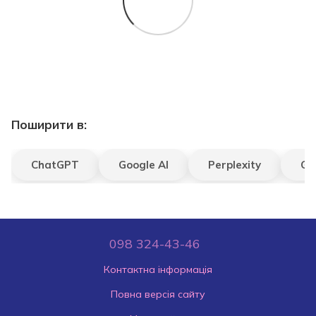
Поширити в:
ChatGPT
Google AI
Perplexity
Gr
098 324-43-46
Контактна інформація
Повна версія сайту