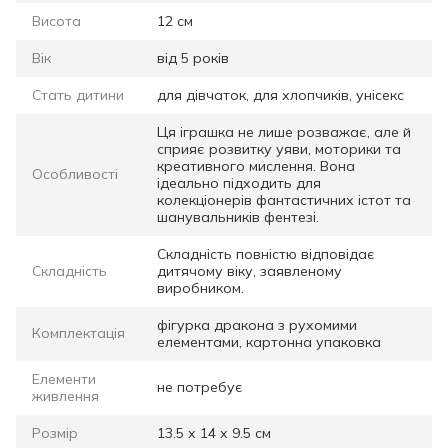
Висота
12 см
Вік
від 5 років
Стать дитини
для дівчаток, для хлопчиків, унісекс
Ця іграшка не лише розважає, але й
сприяє розвитку уяви, моторики та
креативного мислення. Вона
Особливості
ідеально підходить для
колекціонерів фантастичних істот та
шанувальників фентезі.
Складність повністю відповідає
Складність
дитячому віку, заявленому
виробником.
фігурка дракона з рухомими
Комплектація
елементами, картонна упаковка
Елементи
не потребує
живлення
Розмір
13.5 х 14 х 9.5 см