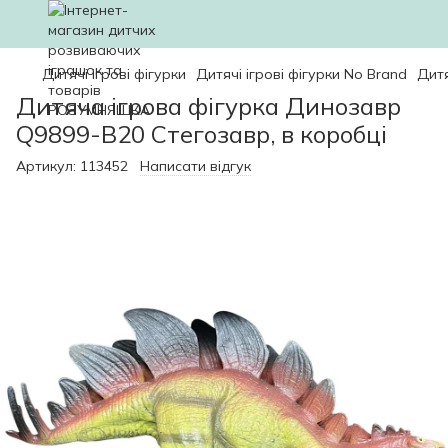
Дитячі ігрові фігурки
Дитячі ігрові фігурки No Brand
Дитя
Дитяча ігрова фігурка Динозавр
Q9899-B20 Стегозавр, в коробці
Артикул:
113452
Написати відгук