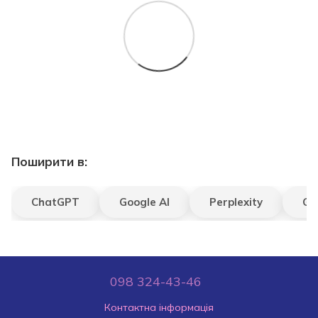
Поширити в:
ChatGPT
Google AI
Perplexity
Gr
098 324-43-46
Контактна інформація