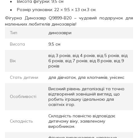
• Висота фігурки: 9,5 см
• Розмір упаковки: 22 × 9,5 × 13 см.3 см.
Фігурка Динозавр Q9899-B20 – чудовий подарунок для
маленьких любителів динозаврів!
Тип
динозаври
Висота
9,5 см
від 3 років, від 4 років, від 5 років, від
Вік
6 років, від 7 років, від 8 років, від 9
років
Стать дитини
для дівчаток, для хлопчиків, унісекс
Високий рівень деталізації та точно
відтворений зовнішній вигляд, що
Особливості
робить іграшку ідеальною для
освітніх ігор.
Складність повністю відповідає
Складність
дитячому віку, заявленому
виробником.
фігурка тиранозавра, картонна