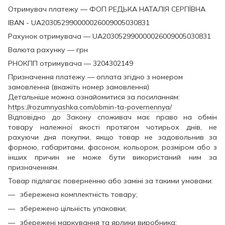
Отримувач платежу — ФОП РЕДЬКА НАТАЛІЯ СЕРГІЇВНА
IBAN - UA203052990000026009005030831
Рахунок отримувача — UA203052990000026009005030831
Валюта рахунку — грн
РНОКПП отримувача — 3204302149
Призначення платежу — оплата згідно з номером
замовлення (вкажіть номер замовлення)
Детальніше можна ознайомитися за посиланням:
https://rozumnyashka.com/obmin-ta-povernennya/
Відповідно до Закону споживач має право на обмін
товару належної якості протягом чотирьох днів, не
рахуючи дня покупки, якщо товар не задовольнив за
формою, габаритами, фасоном, кольором, розміром або з
інших причин не може бути використаний ним за
призначенням.
Товар підлягає поверненню або заміні за такими умовами:
збережена комплектність товару;
збережено цільність упаковки;
збережені маркування та ярлики виробника;