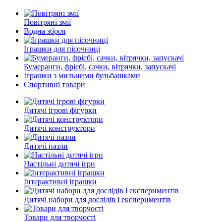
Повітряні змії
Водна зброя
Іграшки для пісочниці
Бумеранги, фрісбі, сачки, вітрячки, запускачі
Іграшки з мильними бульбашками
Спортивні товари
Дитячі ігрові фігурки
Дитячі конструктори
Дитячі пазли
Настільні дитячі ігри
Інтерактивні іграшки
Дитячі набори для дослідів і експериментів
Товари для творчості