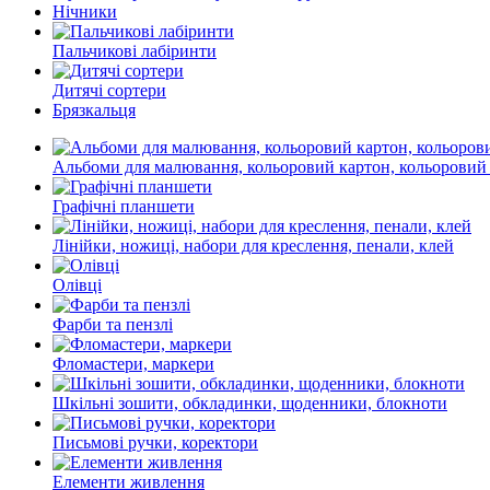
Нічники
Пальчикові лабіринти
Дитячі сортери
Брязкальця
Альбоми для малювання, кольоровий картон, кольоровий
Графічні планшети
Лінійки, ножиці, набори для креслення, пенали, клей
Олівці
Фарби та пензлі
Фломастери, маркери
Шкільні зошити, обкладинки, щоденники, блокноти
Письмові ручки, коректори
Елементи живлення