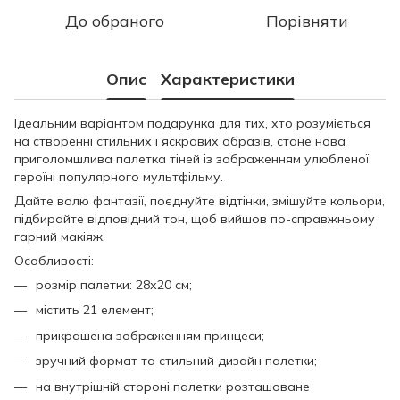
До обраного
Порівняти
Опис
Характеристики
Ідеальним варіантом подарунка для тих, хто розуміється
на створенні стильних і яскравих образів, стане нова
приголомшлива палетка тіней із зображенням улюбленої
героїні популярного мультфільму.
Дайте волю фантазії, поєднуйте відтінки, змішуйте кольори,
підбирайте відповідний тон, щоб вийшов по-справжньому
гарний макіяж.
Особливості:
розмір палетки: 28х20 см;
містить 21 елемент;
прикрашена зображенням принцеси;
зручний формат та стильний дизайн палетки;
на внутрішній стороні палетки розташоване