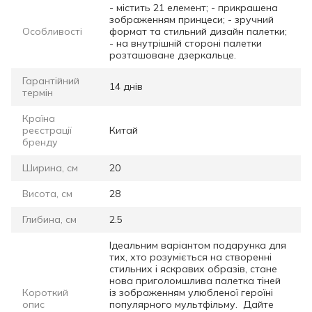
- містить 21 елемент; - прикрашена
зображенням принцеси; - зручний
Особливості
формат та стильний дизайн палетки;
- на внутрішній стороні палетки
розташоване дзеркальце.
Гарантійний
14 днів
термін
Країна
реєстрації
Китай
бренду
Ширина, см
20
Висота, см
28
Глибина, см
2.5
Ідеальним варіантом подарунка для
тих, хто розуміється на створенні
стильних і яскравих образів, стане
нова приголомшлива палетка тіней
Короткий
із зображенням улюбленої героїні
опис
популярного мультфільму. Дайте