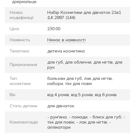
дзеркальце.
Назва
Набір Косметики для дівчаток 21в1
модифікації
(LK 2887 (144)
Ціна
230.00
Наявність
Немає в наявності
Тематика
дитяча косметика
для губ, для обличчя, для нігтів, для
Призначення
рук
Тип
бальзам для губ, лак для нігтів,
косметики
набори, тіні для повік
Вік
від 4 років, від 5 років, від 6 років
Стать дитини
для дівчаток
- рум'яна; - помади; - блиск для губ; -
Комплектація
тіні для повік; - лак для нігтів; -
аплікатори