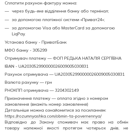
Сплатити рахунок-фактуру можна:
через будь-яке відділення банку або термінал;
за допомогою платіжної системи «Приват24»;
за допомогою Visa або MasterCard за допомогою
LiqPay.
Установа банку - ПриватБанк
МФО банку - 305299
Отримувач платежу — ФОП РЕДЬКА НАТАЛІЯ СЕРГІЇВНА
IBAN - UA203052990000026009005030831
Рахунок отримувача — UA203052990000026009005030831
Валюта рахунку — грн
РНОКПП отримувача — 3204302149
Призначення платежу — оплата згідно з номером
замовлення (вкажіть номер замовлення)
Детальніше можна ознайомитися за посиланням:
https://rozumnyashka.com/obmin-ta-povernennya/
Відповідно до Закону споживач має право на обмін
товару належної якості протягом чотирьох днів, не