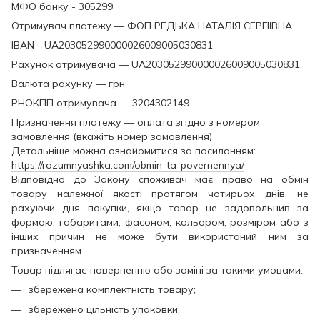
МФО банку - 305299
Отримувач платежу — ФОП РЕДЬКА НАТАЛІЯ СЕРГІЇВНА
IBAN - UA203052990000026009005030831
Рахунок отримувача — UA203052990000026009005030831
Валюта рахунку — грн
РНОКПП отримувача — 3204302149
Призначення платежу — оплата згідно з номером
замовлення (вкажіть номер замовлення)
Детальніше можна ознайомитися за посиланням:
https://rozumnyashka.com/obmin-ta-povernennya/
Відповідно до Закону споживач має право на обмін
товару належної якості протягом чотирьох днів, не
рахуючи дня покупки, якщо товар не задовольнив за
формою, габаритами, фасоном, кольором, розміром або з
інших причин не може бути використаний ним за
призначенням.
Товар підлягає поверненню або заміні за такими умовами:
збережена комплектність товару;
збережено цільність упаковки;