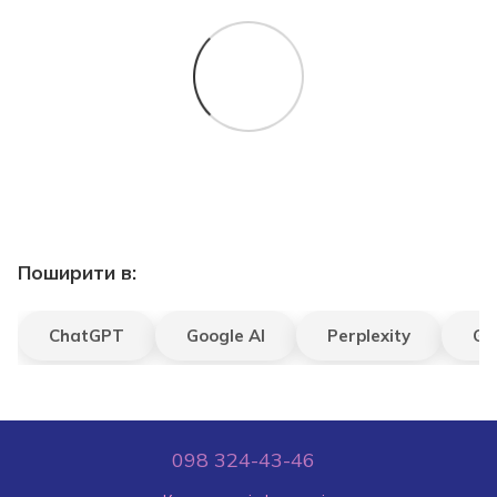
Поширити в:
ChatGPT
Google AI
Perplexity
Gr
098 324-43-46