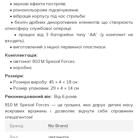
• звукові ефекти пострілів;
• різнокольорове підсвічування;
• вібрація корпусу під час стрільби;
• безліч дрібних декоративних елементів, що створюють
атмосферу службової операції;
• працює від 3 батарейок типу “АА” (у комплект не
входять);
• виготовлений з міцної первинної пластмаси.
Комплектація:
• автомат 810 M Spesial Forces;
• коробка.
Розміри:
• Розміри виробу: 45 × 4 × 18 см
• Розмір упаковки: 29 × 4 × 14 см
Рекомендований вік:
Від 6 років
810 M Spesial Forces — це грашка, яка дарує дитині масу
яскравих вражень і дозволяє відчути себе справжнім
спецагентом!
Бренд
No Brand
Вид
автомати