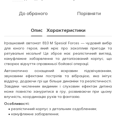
До обраного
Порівняти
Опис
Характеристики
Іграшковий автомат 810 M Spesial Forces — чудовий вибір
для юного героя, який мріє про захопливі пригоди та
рятувальні місальні! Ця зброя має реалістичний вигляд,
камуфляжне забарвлення та деталізований корпус, що
створює відчуття справжньої бойової операції.
Автоматично оснащений яскравим підсвічуванням,
звуковими ефектами пострілів та вібрацією, яка імітує
віддачу, додаючи грі ще більше динаміки та реалістичності.
Завдяки численним видимим і слуховим ефектам дитина
може повністю зануритися в гру, розвиваючи при цьому
влучність, координацію рухів та фантазію.
Особливості:
• реалістичний корпус з детальним оздобленням;
• камуфляжне забарвлення;