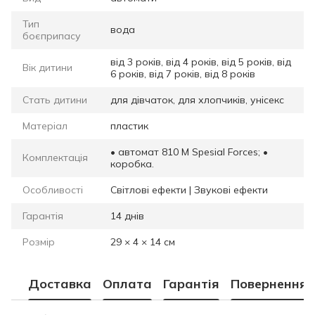
Тип
вода
боєприпасу
від 3 років, від 4 років, від 5 років, від
Вік дитини
6 років, від 7 років, від 8 років
Стать дитини
для дівчаток, для хлопчиків, унісекс
Матеріал
пластик
• автомат 810 M Spesial Forces; •
Комплектація
коробка.
Особливості
Світлові ефекти | Звукові ефекти
Гарантія
14 днів
Розмір
29 × 4 × 14 см
Доставка
Оплата
Гарантія
Повернення