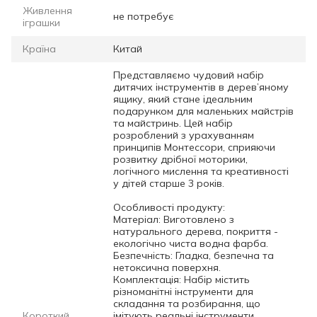
Живлення
не потребує
іграшки
Країна
Китай
Представляємо чудовий набір
дитячих інструментів в дерев’яному
ящику, який стане ідеальним
подарунком для маленьких майстрів
та майстринь. Цей набір
розроблений з урахуванням
принципів Монтессори, сприяючи
розвитку дрібної моторики,
логічного мислення та креативності
у дітей старше 3 років.
Особливості продукту:
Матеріал: Виготовлено з
натурального дерева, покриття -
екологічно чиста водна фарба.
Безпечність: Гладка, безпечна та
нетоксична поверхня.
Комплектація: Набір містить
різноманітні інструменти для
складання та розбирання, що
Короткий
імітують реальні інструменти.