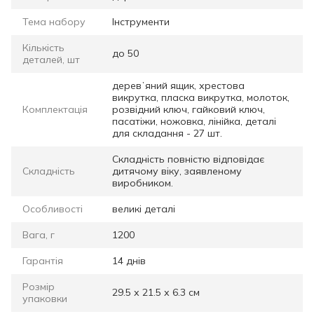
Тема набору
Інструменти
Кількість
до 50
деталей, шт
деревʼяний ящик, хрестова
викрутка, пласка викрутка, молоток,
Комплектація
розвідний ключ, гайковий ключ,
пасатіжи, ножовка, лінійка, деталі
для складання - 27 шт.
Складність повністю відповідає
Складність
дитячому віку, заявленому
виробником.
Особливості
великі деталі
Вага, г
1200
Гарантія
14 днів
Розмір
29.5 х 21.5 х 6.3 см
упаковки