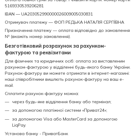
5169330539206281
IBAN — UA203052990000026009005030831
Отримувач платежу — ФОП РЕДЬКА НАТАЛІЯ СЕРГІЇВНА
Призначення платежу — оплата відповідно до замовлення
№ (вкажіть номер замовлення).
Безготівковий розрахунок за рахунком-
фактурою та реквізитами
Для фізичних та юридичних осіб: оплата за виставленим
рахунком-фактурою у відділенні будь-якого банку України.
Рахунок-фактуру ви можете отримати в інтернет-магазині:
наші співробітники вишлють рахунок-фактуру на ваш e-
mail.
Сплатити рахунок-фактуру можна:
через будь-яке відділення банку або термінал;
за допомогою платіжної системи «Приват24»;
за допомогою Visa або MasterCard за допомогою
LiqPay.
Установа банку - ПриватБанк