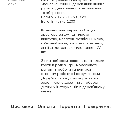
опис
Упаковка: Міцний дерев’яний ящик з
ручкою для зручності перенесення
та зберігання.
Розмір: 29,2 x 21,2 x 6,3 см.
Вага: Близько 1200 г.
Комплектація: деревяний ящик,
хрестова викрутка, пласка
викрутка, молоток, розвідний ключ,
гайковий ключ, пасатіжи, ножовка,
лінійка, деталі для складання - 27
шт.
З цим набором ваша дитина зможе
грати в ролеві ігри, моделювати
ремонтні роботи та вчитися
основам роботи з інструментами.
Даруйте своїм дітям корисне та
захоплююче дозвілля з набором
дитячих інструментів в дерев’яному
ящику!
Доставка
Оплата
Гарантія
Повернення