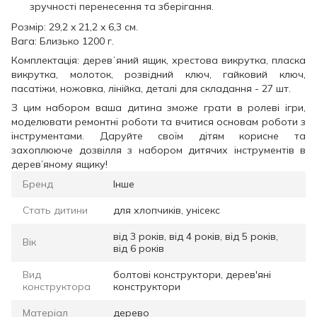
зручності перенесення та зберігання.
Розмір: 29,2 x 21,2 x 6,3 см.
Вага: Близько 1200 г.
Комплектація: деревʼяний ящик, хрестова викрутка, пласка
викрутка, молоток, розвідний ключ, гайковий ключ,
пасатіжи, ножовка, лінійка, деталі для складання - 27 шт.
З цим набором ваша дитина зможе грати в ролеві ігри,
моделювати ремонтні роботи та вчитися основам роботи з
інструментами. Даруйте своїм дітям корисне та
захоплююче дозвілля з набором дитячих інструментів в
дерев’яному ящику!
Бренд
Інше
Стать дитини
для хлопчиків, унісекс
від 3 років, від 4 років, від 5 років,
Вік
від 6 років
Вид
болтові конструктори, дерев'яні
конструктора
конструктори
Матеріал
дерево