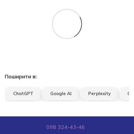
Поширити в:
ChatGPT
Google AI
Perplexity
Gr
098 324-43-46