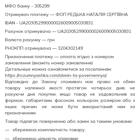
МФО банку - 305299
Отримувач платежу — ФОП РЕДЬКА НАТАЛІЯ СЕРГІЇВНА
IBAN - UA203052990000026009005030831
Рахунок отримувача — UA203052990000026009005030831
Валюта рахунку — грн
РНОКПП отримувача — 3204302149
Призначення платежу — оплата згідно з номером
замовлення (вкажіть номер замовлення)
Детальніше можна ознайомитися за посиланням:
https://rozumnyashka.com/obmin-ta-povernennya/
Відповідно до Закону споживач має право на обмін
товару належної якості протягом чотирьох днів, не
рахуючи дня покупки, якщо товар не задовольнив за
формою, габаритами, фасоном, кольором, розміром або з
інших причин не може бути використаний ним за
призначенням.
Товар підлягає поверненню або заміні за такими умовами:
збережена комплектність товару;
збережено цільність упаковки;