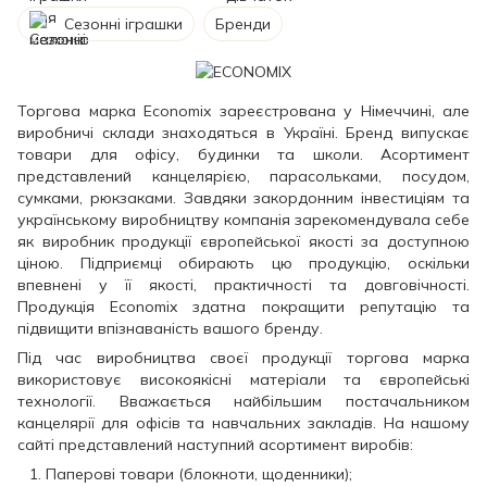
Сезонні іграшки
Бренди
Торгова марка Economix зареєстрована у Німеччині, але
виробничі склади знаходяться в Україні. Бренд випускає
товари для офісу, будинки та школи. Асортимент
представлений канцелярією, парасольками, посудом,
сумками, рюкзаками. Завдяки закордонним інвестиціям та
українському виробництву компанія зарекомендувала себе
як виробник продукції європейської якості за доступною
ціною. Підприємці обирають цю продукцію, оскільки
впевнені у її якості, практичності та довговічності.
Продукція Economix здатна покращити репутацію та
підвищити впізнаваність вашого бренду.
Під час виробництва своєї продукції торгова марка
використовує високоякісні матеріали та європейські
технології. Вважається найбільшим постачальником
канцелярії для офісів та навчальних закладів. На нашому
сайті представлений наступний асортимент виробів:
Паперові товари (блокноти, щоденники);