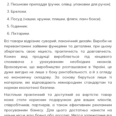
Письмове приладдя (ручки, олівці, упаковки для ручок);
Брелоки;
Посуд (чашки, кружки, пляшки, фляги, ланч бокси);
Годинник;
Ліхтарики.
Всі товари відрізняє суворий, лаконічний дизайн. Вироби не
перевантажені зайвими функціями та деталями, при цьому
зберігають свою міцність, практичність та довговічність.
Кожен вид продукції виробляється під кінцевого
споживача з урахуванням необхідних нюансів.
Враховуючи, що виробництво розташоване в Україні, це
дуже вигідно не лише з боку рентабельності, а й з огляду
на економічну складову. За основу беруться лише ті
матеріали, які відповідають міжнародним стандартам та
нормам екологічної безпеки.
Настільки практичний та доступний за вартістю товар
може стати корисним подарунком для ваших клієнтів,
співробітників, партнерів, а також ефективним рекламним
просуванням бізнесу. Для цього достатньо нанести на
чільне місце ваш бренд або логотип. Метод залежатиме від