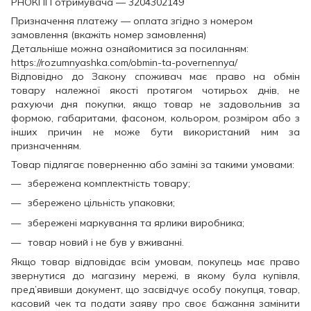
РНОКПП отримувача — 3204302149
Призначення платежу — оплата згідно з номером
замовлення (вкажіть номер замовлення)
Детальніше можна ознайомитися за посиланням:
https://rozumnyashka.com/obmin-ta-povernennya/
Відповідно до Закону споживач має право на обмін
товару належної якості протягом чотирьох днів, не
рахуючи дня покупки, якщо товар не задовольнив за
формою, габаритами, фасоном, кольором, розміром або з
інших причин не може бути використаний ним за
призначенням.
Товар підлягає поверненню або заміні за такими умовами:
збережена комплектність товару;
збережено цільність упаковки;
збережені маркування та ярлики виробника;
товар новий і не був у вживанні.
Якщо товар відповідає всім умовам, покупець має право
звернутися до магазину мережі, в якому була купівля,
пред’явивши документ, що засвідчує особу покупця, товар,
касовий чек та подати заяву про своє бажання замінити