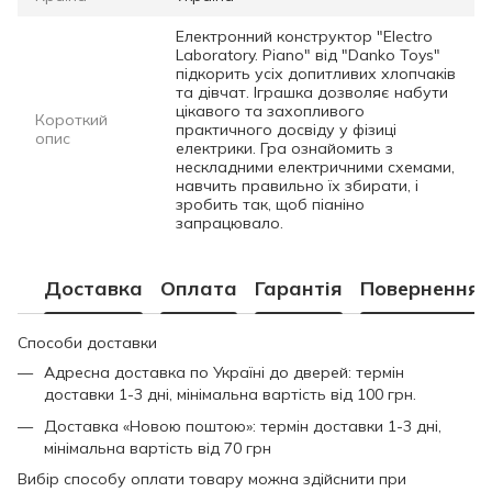
Електронний конструктор "Electro
Laboratory. Piano" від "Danko Toys"
підкорить усіх допитливих хлопчаків
та дівчат. Іграшка дозволяє набути
цікавого та захопливого
Короткий
практичного досвіду у фізиці
опис
електрики. Гра ознайомить з
нескладними електричними схемами,
навчить правильно їх збирати, і
зробить так, щоб піаніно
запрацювало.
Доставка
Оплата
Гарантія
Повернення
Способи доставки
Адресна доставка по Україні до дверей: термін
доставки 1-3 дні, мінімальна вартість від 100 грн.
Доставка «Новою поштою»: термін доставки 1-3 дні,
мінімальна вартість від 70 грн
Вибір способу оплати товару можна здійснити при