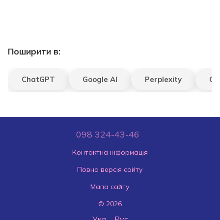
Поширити в:
ChatGPT
Google AI
Perplexity
Gr
098 324-43-46
Контактна інформація
Повна версія сайту
Мапа сайту
© 2026
Укр
Рус