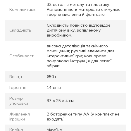
32 деталі з металу та пластику:
Комплектація
Різноманітність матеріалів стимулює
творче мислення й фантазію.
Складність повністю відповідає
Складність
дитячому віку, заявленому
виробником.
висока деталізація технічного
оснащення; рухливі елементи для
Особливості
інтерактивної гри; кольорова
покрокова інструкція для легкої
збірки;
Вага, г
650 г
Гарантія
14 днів
Розмір
37 × 25 × 4 см
упаковки
Живлення
2 батарейки типу АА (у комплект не
іграшки
входять)
Країна
Україна