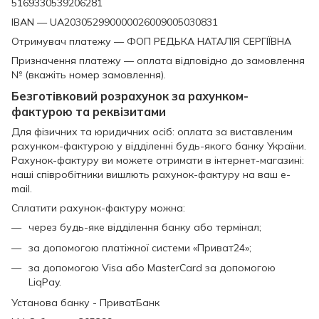
5169330539206281
IBAN — UA203052990000026009005030831
Отримувач платежу — ФОП РЕДЬКА НАТАЛІЯ СЕРГІЇВНА
Призначення платежу — оплата відповідно до замовлення
№ (вкажіть номер замовлення).
Безготівковий розрахунок за рахунком-
фактурою та реквізитами
Для фізичних та юридичних осіб: оплата за виставленим
рахунком-фактурою у відділенні будь-якого банку України.
Рахунок-фактуру ви можете отримати в інтернет-магазині:
наші співробітники вишлють рахунок-фактуру на ваш e-
mail.
Сплатити рахунок-фактуру можна:
через будь-яке відділення банку або термінал;
за допомогою платіжної системи «Приват24»;
за допомогою Visa або MasterCard за допомогою
LiqPay.
Установа банку - ПриватБанк