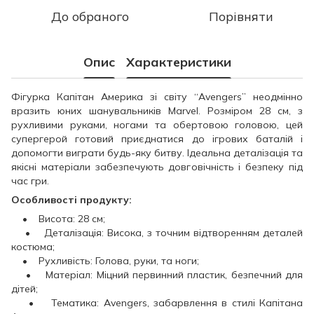
До обраного
Порівняти
Опис
Характеристики
Фігурка Капітан Америка зі світу “Avengers” неодмінно
вразить юних шанувальників Marvel. Розміром 28 см, з
рухливими руками, ногами та обертовою головою, цей
супергерой готовий приєднатися до ігрових баталій і
допомогти виграти будь-яку битву. Ідеальна деталізація та
якісні матеріали забезпечують довговічність і безпеку під
час гри.
Особливості продукту:
• Висота: 28 см;
• Деталізація: Висока, з точним відтворенням деталей
костюма;
• Рухливість: Голова, руки, та ноги;
• Матеріал: Міцний первинний пластик, безпечний для
дітей;
• Тематика: Avengers, забарвлення в стилі Капітана