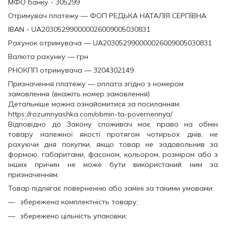
МФО банку - 305299
Отримувач платежу — ФОП РЕДЬКА НАТАЛІЯ СЕРГІЇВНА
IBAN - UA203052990000026009005030831
Рахунок отримувача — UA203052990000026009005030831
Валюта рахунку — грн
РНОКПП отримувача — 3204302149
Призначення платежу — оплата згідно з номером
замовлення (вкажіть номер замовлення)
Детальніше можна ознайомитися за посиланням:
https://rozumnyashka.com/obmin-ta-povernennya/
Відповідно до Закону споживач має право на обмін
товару належної якості протягом чотирьох днів, не
рахуючи дня покупки, якщо товар не задовольнив за
формою, габаритами, фасоном, кольором, розміром або з
інших причин не може бути використаний ним за
призначенням.
Товар підлягає поверненню або заміні за такими умовами:
збережена комплектність товару;
збережено цільність упаковки;