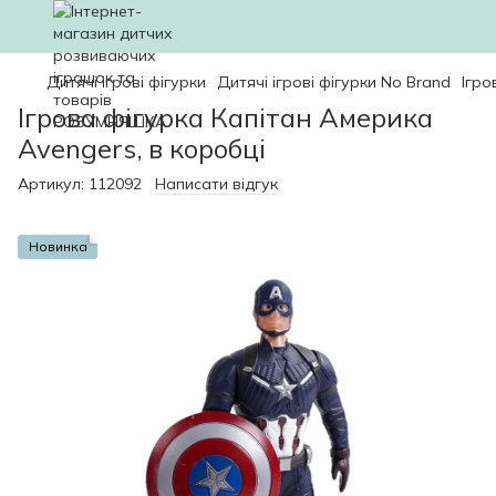
Дитячі ігрові фігурки
Дитячі ігрові фігурки No Brand
Ігро
Ігрова фігурка Капітан Америка
Avengers, в коробці
Артикул:
112092
Написати відгук
Новинка