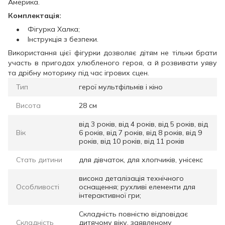
Америка.
Комплектація:
• Фігурка Халка;
• Інструкція з безпеки.
Використання цієї фігурки дозволяє дітям не тільки брати
участь в пригодах улюбленого героя, а й розвивати уяву
та дрібну моторику під час ігрових сцен.
Тип
герої мультфільмів і кіно
Висота
28 см
від 3 років, від 4 років, від 5 років, від
Вік
6 років, від 7 років, від 8 років, від 9
років, від 10 років, від 11 років
Стать дитини
для дівчаток, для хлопчиків, унісекс
висока деталізація технічного
Особливості
оснащення; рухливі елементи для
інтерактивної гри;
Складність повністю відповідає
Складність
дитячому віку, заявленому