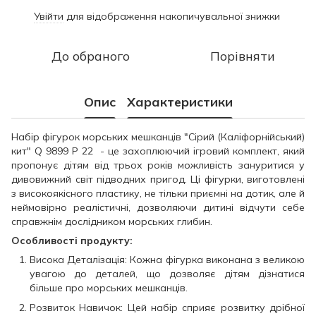
Увійти
для відображення накопичувальної знижки
%
До обраного
Порівняти
Опис
Характеристики
Набір фігурок морських мешканців "Сірий (Каліфорнійський)
кит" Q 9899 P 22 - це захоплюючий ігровий комплект, який
пропонує дітям від трьох років можливість зануритися у
дивовижний світ підводних пригод. Ці фігурки, виготовлені
з високоякісного пластику, не тільки приємні на дотик, але й
неймовірно реалістичні, дозволяючи дитині відчути себе
справжнім дослідником морських глибин.
Особливості продукту:
Висока Деталізація: Кожна фігурка виконана з великою
увагою до деталей, що дозволяє дітям дізнатися
більше про морських мешканців.
Розвиток Навичок: Цей набір сприяє розвитку дрібної