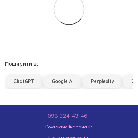
Поширити в:
ChatGPT
Google AI
Perplexity
Gr
098 324-43-46
Контактна інформація
Повна версія сайту