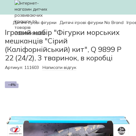
Дитячі ігрові фігурки
Дитячі ігрові фігурки No Brand
Ігро
Ігровий набір "Фігурки морських
мешканців "Сірий
(Каліфорнійський) кит", Q 9899 P
22 (24/2), 3 тваринок, в коробці
Артикул:
111603
Написати відгук
−4%