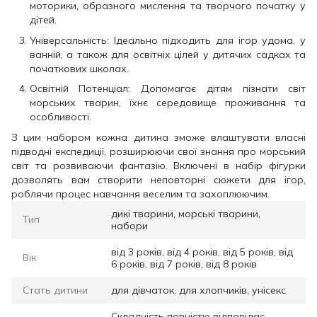
моторики, образного мислення та творчого початку у
дітей.
Універсальність: Ідеально підходить для ігор удома, у
ванній, а також для освітніх цілей у дитячих садках та
початкових школах.
Освітній Потенціал: Допомагає дітям пізнати світ
морських тварин, їхнє середовище проживання та
особливості.
З цим набором кожна дитина зможе влаштувати власні
підводні експедиції, розширюючи свої знання про морський
світ та розвиваючи фантазію. Включені в набір фігурки
дозволять вам створити неповторні сюжети для ігор,
роблячи процес навчання веселим та захоплюючим.
дикі тварини, морські тварини,
Тип
набори
від 3 років, від 4 років, від 5 років, від
Вік
6 років, від 7 років, від 8 років
Стать дитини
для дівчаток, для хлопчиків, унісекс
Складність повністю відповідає