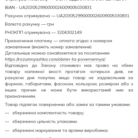
IBAN - UA203052990000026009005030831
Рахунок отримувача — UA203052990000026009005030831
Валюта рахунку — грн
РНОКПП отримувача — 3204302149
Призначення платежу — оплата згідно з номером
замовлення (вкажіть номер замовлення)
Детальніше можна ознайомитися за посиланням:
https://rozumnyashka.com/obmin-ta-povernennya/
Відповідно до Закону споживач має право на обмін
товару належної якості протягом чотирьох днів, не
рахуючи дня покупки, якщо товар не задовольнив за
формою, габаритами, фасоном, кольором, розміром або з
інших причин не може бути використаний ним за
призначенням.
Товар підлягає поверненню або заміні за такими умовами:
збережена комплектність товару;
збережено цільність упаковки;
збережені маркування та ярлики виробника;