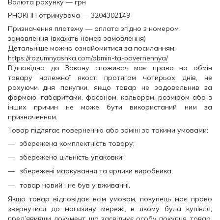
Валюта рахунку — грн
РНОКПП отримувача — 3204302149
Призначення платежу — оплата згідно з номером
замовлення (вкажіть номер замовлення)
Детальніше можна ознайомитися за посиланням:
https://rozumnyashka.com/obmin-ta-povernennya/
Відповідно до Закону споживач має право на обмін
товару належної якості протягом чотирьох днів, не
рахуючи дня покупки, якщо товар не задовольнив за
формою, габаритами, фасоном, кольором, розміром або з
інших причин не може бути використаний ним за
призначенням.
Товар підлягає поверненню або заміні за такими умовами:
збережена комплектність товару;
збережено цільність упаковки;
збережені маркування та ярлики виробника;
товар новий і не був у вживанні.
Якщо товар відповідає всім умовам, покупець має право
звернутися до магазину мережі, в якому була купівля,
пред’явивши документ, що засвідчує особу покупця, товар,