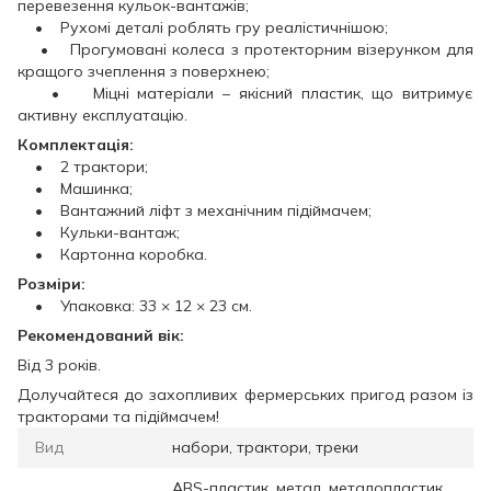
перевезення кульок-вантажів;
• Рухомі деталі роблять гру реалістичнішою;
• Прогумовані колеса з протекторним візерунком для
кращого зчеплення з поверхнею;
• Міцні матеріали – якісний пластик, що витримує
активну експлуатацію.
Комплектація:
• 2 трактори;
• Машинка;
• Вантажний ліфт з механічним підіймачем;
• Кульки-вантаж;
• Картонна коробка.
Розміри:
• Упаковка: 33 × 12 × 23 см.
Рекомендований вік:
Від 3 років.
Долучайтеся до захопливих фермерських пригод разом із
тракторами та підіймачем!
Вид
набори, трактори, треки
ABS-пластик, метал, металопластик,