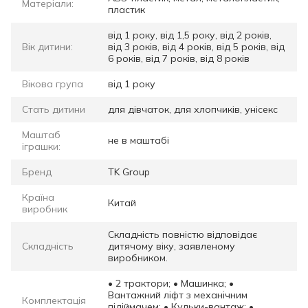
Матеріали:
пластик
від 1 року, від 1,5 року, від 2 років,
Вік дитини:
від 3 років, від 4 років, від 5 років, від
6 років, від 7 років, від 8 років
Вікова група
від 1 року
Стать дитини
для дівчаток, для хлопчиків, унісекс
Маштаб
не в маштабі
іграшки:
Бренд
TK Group
Країна
Китай
виробник
Складність повністю відповідає
Складність
дитячому віку, заявленому
виробником.
• 2 трактори; • Машинка; •
Вантажний ліфт з механічним
Комплектація
підіймачем; • Кульки-вантаж; •