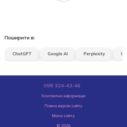
Поширити в:
ChatGPT
Google AI
Perplexity
Gr
098 324-43-46
Контактна інформація
Повна версія сайту
Мапа сайту
© 2026