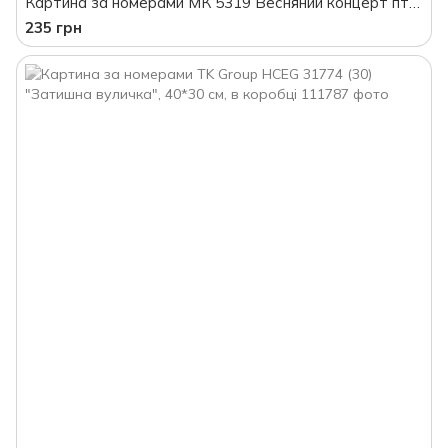
Картина за номерами МК 5319 Весняний концерт птахів на гілках, 30 х 40 см, у пакеті
235 грн