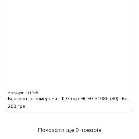
Артикул: 111948
Картина за номерами TK Group HCEG 31086 (30) "Кошик з фруктами", 40*30 см, в коробці
200 грн
Показати ще 9 товарів