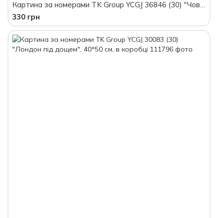
Картина за номерами TK Group YCGJ 36846 (30) "Човен у затоці", 40*50 см, в коробці
330 грн