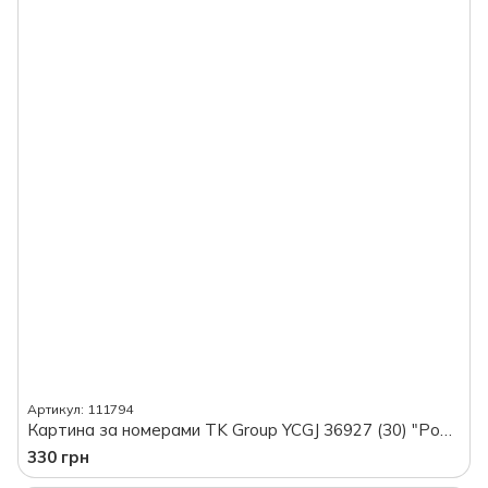
Артикул: 111794
Картина за номерами TK Group YCGJ 36927 (30) "Рожеві фламінго, 40*50 см, в коробці
330 грн