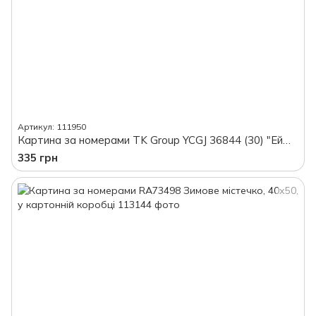
Артикул: 111950
Картина за номерами TK Group YCGJ 36844 (30) "Ейфелева вежа навесні", 40*50 см, в коробці
335 грн