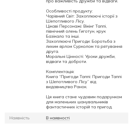
про важливість дружби та відваги.
Особливості продукту:
Чарівний Світ: Захоплюючі історії з
Шепотливого Лісу.
Цікаві Персонажі: Вікінг Таппі,
північний олень Гиготун, крук
Базікало та інші.
Захоплюючі Пригоди: Боротьба з
лихим ярлом Сурколом та рятування
друга.
Моральні Цінності: Уроки дружби,
відваги та доброти.
Комплектація:
Книга “Пригоди Таппі: Пригоди Таппі
з Шепотливого Лісу” від
видавництва Ранок.
Ця книга стане чудовим подарунком
для маленьких шанувальників
фантастичних історій та пригод.
Наявність
В наявності