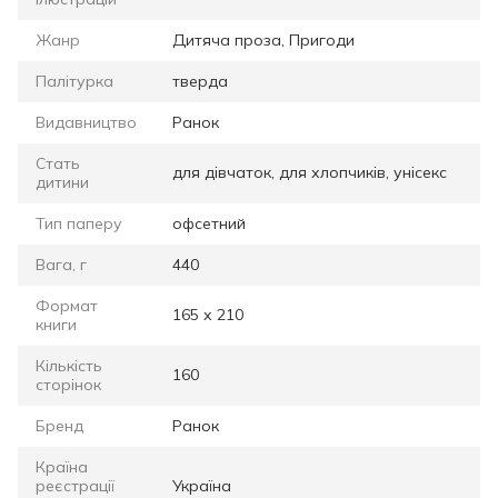
Жанр
Дитяча проза, Пригоди
Палітурка
тверда
Видавництво
Ранок
Стать
для дівчаток, для хлопчиків, унісекс
дитини
Тип паперу
офсетний
Вага, г
440
Формат
165 х 210
книги
Кількість
160
сторінок
Бренд
Ранок
Країна
реєстрації
Україна