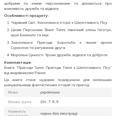
добрими та злими персонажами та дізнаються про
важливість дружби та відваги.
Особливості продукту:
Чарівний Світ: Захоплюючі історії з Шепотливого Лісу.
Цікаві Персонажі: Вікінг Таппі, північний олень Гиготун,
крук Базікало та інші.
Захоплюючі Пригоди: Боротьба з лихим ярлом
Сурколом та рятування друга.
Моральні Цінності: Уроки дружби, відваги та доброти.
Комплектація:
Книга “Пригоди Таппі: Пригоди Таппі з Шепотливого Лісу”
від видавництва Ранок.
Ця книга стане чудовим подарунком для маленьких
шанувальників фантастичних історій та пригод.
Мова
українська
Вікова група
10+, 7, 8, 9
Наявність
чорно-білі ілюстрації
ілюстрацій