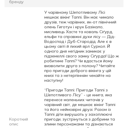
бренду
У чарівному Шепотливому Лісі
мешкає вікінг Таппі. Він має чимало
друзів, теж чарівних, як-от північний
олень Гиготун і крук Базікало,
мисливець Хасте та коваль Сіґурд,
ельфи та справжні духи лісу — Дід-
Водоспад і Дуб-Стародід. Але є в
цьому світі й лихий ярл Суркол. Й
одного дня негідник замикає у
підземеллі свого замку Сіґурда! Що ж
робитиме Таппі? Чи вдасться йому
визволити друга з полону? Читайте
про пригоди доброго вікінга у цій
книзі та з нетерпінням чекайте на
наступну!
“Пригоди Таппі: Пригоди Таппі з
Шепотливого Лісу” - це книга, яка
перенесе маленьких читачів у
чарівний світ, де мешкає вікінг Таппі
та його неймовірні друзі. Разом із
Таппі діти вирушать у захоплюючі
Короткий
пригоди, зустрінуться з добрими та
опис
злими персонажами та дізнаються