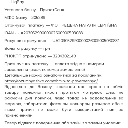
LiqPay.
Установа банку - ПриватБанк
МФО банку - 305299
Отримувач платежу — ФОП РЕДЬКА НАТАЛІЯ СЕРГІЇВНА
IBAN - UA203052990000026009005030831
Рахунок отримувача — UA203052990000026009005030831
Валюта рахунку — грн
РНОКПП отримувача — 3204302149
Призначення платежу — оплата згідно з номером
замовлення (вкажіть номер замовлення)
Детальніше можна ознайомитися за посиланням:
https://rozumnyashka.com/obmin-ta-povernennya/
Відповідно до Закону споживач має право на обмін
товару належної якості протягом чотирьох днів, не
рахуючи дня покупки, якщо товар не задовольнив за
формою, габаритами, фасоном, кольором, розміром або з
інших причин не може бути використаний ним за
призначенням.
Товар підлягає поверненню або заміні за такими умовами: