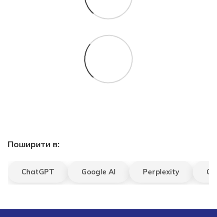
Поширити в:
ChatGPT
Google AI
Perplexity
Gr