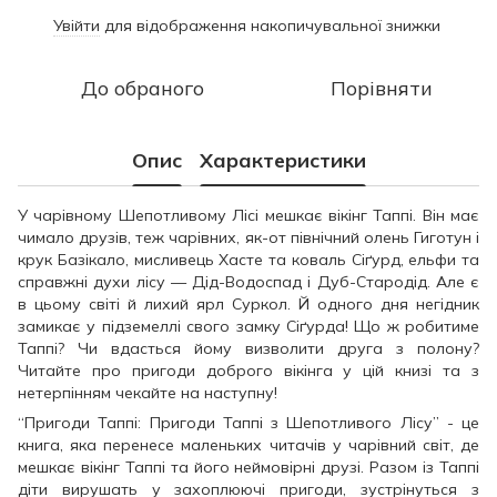
Увійти
для відображення накопичувальної знижки
%
До обраного
Порівняти
Опис
Характеристики
У чарівному Шепотливому Лісі мешкає вікінг Таппі. Він має
чимало друзів, теж чарівних, як-от північний олень Гиготун і
крук Базікало, мисливець Хасте та коваль Сіґурд, ельфи та
справжні духи лісу — Дід-Водоспад і Дуб-Стародід. Але є
в цьому світі й лихий ярл Суркол. Й одного дня негідник
замикає у підземеллі свого замку Сіґурда! Що ж робитиме
Таппі? Чи вдасться йому визволити друга з полону?
Читайте про пригоди доброго вікінга у цій книзі та з
нетерпінням чекайте на наступну!
“Пригоди Таппі: Пригоди Таппі з Шепотливого Лісу” - це
книга, яка перенесе маленьких читачів у чарівний світ, де
мешкає вікінг Таппі та його неймовірні друзі. Разом із Таппі
діти вирушать у захоплюючі пригоди, зустрінуться з