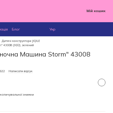
Мій кошик
мація
Блог
Укр
Дитячі конструктори JIQILE
" 43008 (30/2), зелений
оночна Машина Storm" 43008
622
Написати відгук
копичувальної знижки