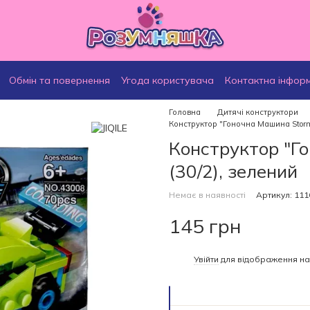
Обмін та повернення
Угода користувача
Контактна інфор
Головна
Дитячі конструктори
Конструктор "Гоночна Машина Storm
Конструктор "Г
(30/2), зелений
Немає в наявності
Артикул: 111
145 грн
%
Увійти
для відображення на