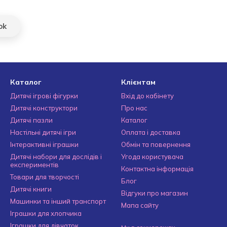
ok
Каталог
Клієнтам
Дитячі ігрові фігурки
Вхід до кабінету
Дитячі конструктори
Про нас
Дитячі пазли
Каталог
Настільні дитячі ігри
Оплата і доставка
Інтерактивні іграшки
Обмін та повернення
Дитячі набори для дослідів і
Угода користувача
експериментів
Контактна інформація
Товари для творчості
Блог
Дитячі книги
Відгуки про магазин
Машинки та інший транспорт
Мапа сайту
Іграшки для хлопчика
Іграшки для дівчаток