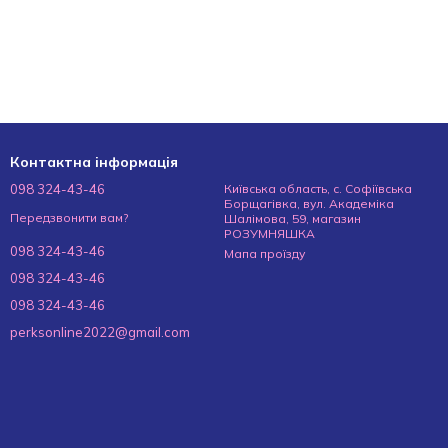
Контактна інформація
098 324-43-46
Київська область, с. Софіївська
Борщагівка, вул. Академіка
Передзвонити вам?
Шалімова, 59, магазин
РОЗУМНЯШКА
098 324-43-46
Мапа проїзду
098 324-43-46
098 324-43-46
perksonline2022@gmail.com