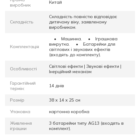
Китай
виробник
Складність повністю відповідає
Складність
дитячому віку, заявленому
виробником.
• Машинка. • Іграшкова
викрутка. • Батарейки для
Комплектація
світлових і звукових ефектів
(входять до комплекту).
Світлові ефекти | Звукові ефекти |
Особливості
Інерційний механізм
Гарантійний
14 днів
термін:
Розмір
38 х 14 х 25 см
Упаковка
картонна коробка
Живлення
3 батарейки типу AG13 (входять в
іграшки
комплект).