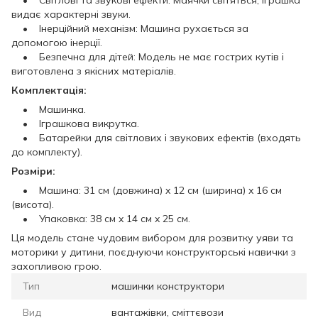
• Світлові та звукові ефекти: Маячки світяться, іграшка
видає характерні звуки.
• Інерційний механізм: Машина рухається за
допомогою інерції.
• Безпечна для дітей: Модель не має гострих кутів і
виготовлена з якісних матеріалів.
Комплектація:
• Машинка.
• Іграшкова викрутка.
• Батарейки для світлових і звукових ефектів (входять
до комплекту).
Розміри:
• Машина: 31 см (довжина) x 12 см (ширина) x 16 см
(висота).
• Упаковка: 38 см x 14 см x 25 см.
Ця модель стане чудовим вибором для розвитку уяви та
моторики у дитини, поєднуючи конструкторські навички з
захопливою грою.
Тип
машинки конструктори
Вид
вантажівки, сміттєвози