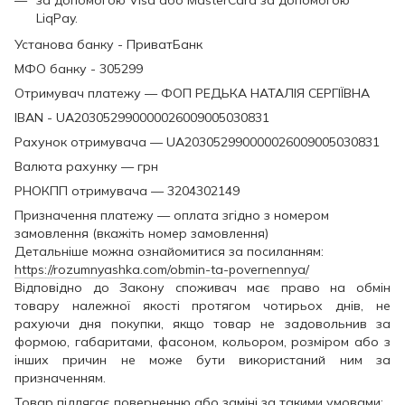
за допомогою Visa або MasterCard за допомогою
LiqPay.
Установа банку - ПриватБанк
МФО банку - 305299
Отримувач платежу — ФОП РЕДЬКА НАТАЛІЯ СЕРГІЇВНА
IBAN - UA203052990000026009005030831
Рахунок отримувача — UA203052990000026009005030831
Валюта рахунку — грн
РНОКПП отримувача — 3204302149
Призначення платежу — оплата згідно з номером
замовлення (вкажіть номер замовлення)
Детальніше можна ознайомитися за посиланням:
https://rozumnyashka.com/obmin-ta-povernennya/
Відповідно до Закону споживач має право на обмін
товару належної якості протягом чотирьох днів, не
рахуючи дня покупки, якщо товар не задовольнив за
формою, габаритами, фасоном, кольором, розміром або з
інших причин не може бути використаний ним за
призначенням.
Товар підлягає поверненню або заміні за такими умовами: