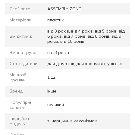
Серії авто:
ASSEMBLY ZONE
Матеріали:
пластик
від 3 років, від 4 років, від 5 років, від
Вік дитини:
6 років, від 7 років, від 8 років, від 9
років, від 10 років
Вікова група
від 3 років
Стать дитини
для дівчаток, для хлопчиків, унісекс
Маштаб
1:12
іграшки:
Бренд
Інше
Популярні
великий
запити:
Інерційна
з інерційним механізмом
модель:
Країна