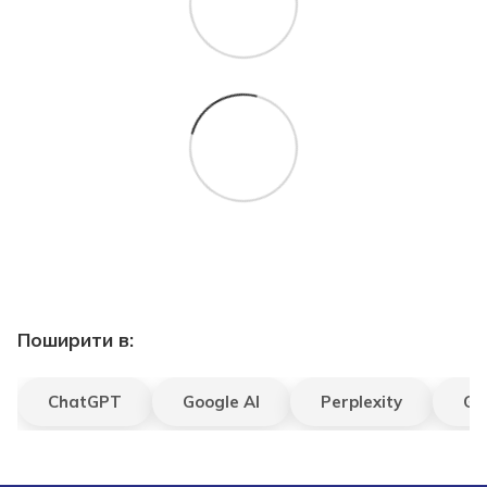
Поширити в:
ChatGPT
Google AI
Perplexity
Gr