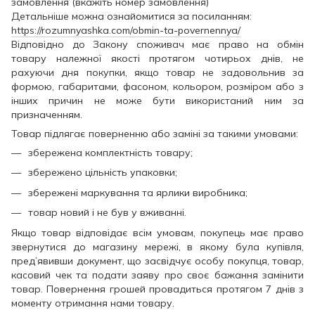
замовлення (вкажіть номер замовлення)
Детальніше можна ознайомитися за посиланням:
https://rozumnyashka.com/obmin-ta-povernennya/
Відповідно до Закону споживач має право на обмін
товару належної якості протягом чотирьох днів, не
рахуючи дня покупки, якщо товар не задовольнив за
формою, габаритами, фасоном, кольором, розміром або з
інших причин не може бути використаний ним за
призначенням.
Товар підлягає поверненню або заміні за такими умовами:
збережена комплектність товару;
збережено цільність упаковки;
збережені маркування та ярлики виробника;
товар новий і не був у вживанні.
Якщо товар відповідає всім умовам, покупець має право
звернутися до магазину мережі, в якому була купівля,
пред’явивши документ, що засвідчує особу покупця, товар,
касовий чек та подати заяву про своє бажання замінити
товар. Повернення грошей провадиться протягом 7 днів з
моменту отримання нами товару.