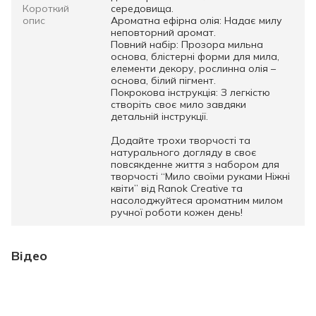
Короткий
середовища.
опис
Ароматна ефірна олія: Надає милу
неповторний аромат.
Повний набір: Прозора мильна
основа, блістерні форми для мила,
елементи декору, рослинна олія –
основа, білий пігмент.
Покрокова інструкція: З легкістю
створіть своє мило завдяки
детальній інструкції.
Додайте трохи творчості та
натурального догляду в своє
повсякденне життя з набором для
творчості “Мило своїми руками Ніжні
квіти” від Ranok Creative та
насолоджуйтеся ароматним милом
ручної роботи кожен день!
Відео