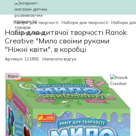
Товари для творчості
Набори для творчості
Набори для
Набір для дитячої творчості Ranok
Creative "Мило своїми руками
"Ніжні квіти", в коробці
Артикул:
111892
Написати відгук
Відео