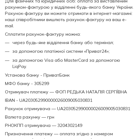
Для фізичних та юридичних осіб: оплата за виставленим
рахунком-фактурою у відділенні будь-якого банку України.
Рахунок-фактуру ви можете отримати в інтернет-магазині:
наші співробітники вишлють рахунок-фактуру на ваш e-
mail.
Сплатити рахунок-фактуру можна:
через будь-яке відділення банку або термінал;
за допомогою платіжної системи «Приват24»;
за допомогою Visa або MasterCard за допомогою
LiqPay.
Установа банку - ПриватБанк
МФО банку - 305299
Отримувач платежу — ФОП РЕДЬКА НАТАЛІЯ СЕРГІЇВНА
IBAN - UA203052990000026009005030831
Рахунок отримувача — UA203052990000026009005030831
Валюта рахунку — грн
РНОКПП отримувача — 3204302149
Призначення платежу — оплата згідно з номером