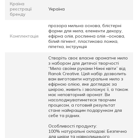
Країна
реєстрації
Україна
бренду
прозора мильна основа, блістерні
форми для мила, елементи декору,
Комплектація
ефірна олія, рослинна олія –основа,
білий пігмент, пластикова ложка,
піпетка, інструкція
Створіть своє власне ароматне мило
з набором для дитячої творчості
“Мило своїми руками Ніжні квіти” від
Ranok Creative. Цей набір дозволить
вам виготовити натуральне мило з
ефірною олією, яке доглядає за
шкірою, живить і зволожує її, а також
має неповторний аромат. Ви
насолоджуватиметеся творчим
процесом, а готовий результат
стане найкращим подарунком для
себе та рідних.
Особливості продукту:
100% натуральні складові: Безпечно
для шкіри та навколишнього