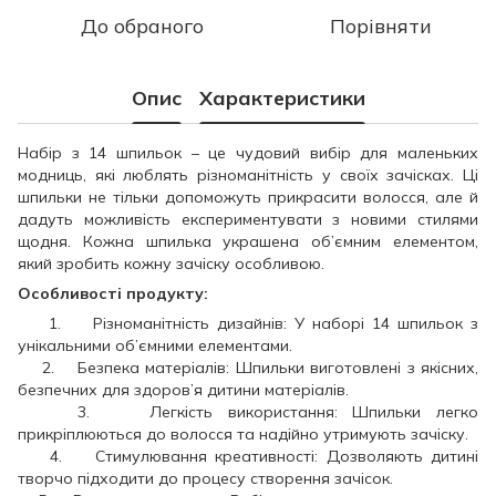
До обраного
Порівняти
Опис
Характеристики
Набір з 14 шпильок – це чудовий вибір для маленьких
модниць, які люблять різноманітність у своїх зачісках. Ці
шпильки не тільки допоможуть прикрасити волосся, але й
дадуть можливість експериментувати з новими стилями
щодня. Кожна шпилька украшена об’ємним елементом,
який зробить кожну зачіску особливою.
Особливості продукту:
1. Різноманітність дизайнів: У наборі 14 шпильок з
унікальними об’ємними елементами.
2. Безпека матеріалів: Шпильки виготовлені з якісних,
безпечних для здоров’я дитини матеріалів.
3. Легкість використання: Шпильки легко
прикріплюються до волосся та надійно утримують зачіску.
4. Стимулювання креативності: Дозволяють дитині
творчо підходити до процесу створення зачісок.