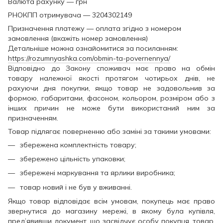
Валюта рахунку — грн
РНОКПП отримувача — 3204302149
Призначення платежу — оплата згідно з номером
замовлення (вкажіть номер замовлення)
Детальніше можна ознайомитися за посиланням:
https://rozumnyashka.com/obmin-ta-povernennya/
Відповідно до Закону споживач має право на обмін
товару належної якості протягом чотирьох днів, не
рахуючи дня покупки, якщо товар не задовольнив за
формою, габаритами, фасоном, кольором, розміром або з
інших причин не може бути використаний ним за
призначенням.
Товар підлягає поверненню або заміні за такими умовами:
збережена комплектність товару;
збережено цільність упаковки;
збережені маркування та ярлики виробника;
товар новий і не був у вживанні.
Якщо товар відповідає всім умовам, покупець має право
звернутися до магазину мережі, в якому була купівля,
пред’явивши документ, що засвідчує особу покупця, товар,