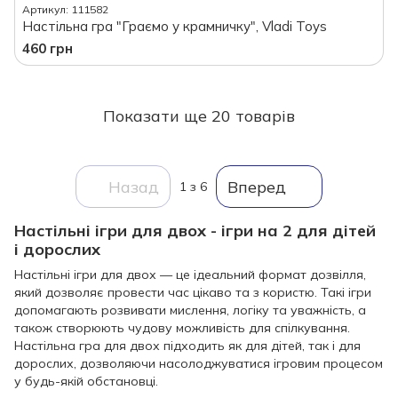
Артикул: 111582
Настільна гра "Граємо у крамничку", Vladi Toys
460 грн
Показати ще 20 товарів
Назад
Вперед
1
з 6
Настільні ігри для двох - ігри на 2 для дітей
і дорослих
Настільні ігри для двох — це ідеальний формат дозвілля,
який дозволяє провести час цікаво та з користю. Такі ігри
допомагають розвивати мислення, логіку та уважність, а
також створюють чудову можливість для спілкування.
Настільна гра для двох підходить як для дітей, так і для
дорослих, дозволяючи насолоджуватися ігровим процесом
у будь-якій обстановці.