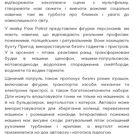
відтворювати захоплюючі сцени з мультфільму,
створювати нові сюжети і вивчати важливі соціальні
навички, такі як турбота про ближніх і увага до
навколишнього світу.
У лінійці Paw Patrol представлені фігурки персонажів, які
мають навички, що відповідають реальним професіям:
пожежників, поліцейських і рятувальників. Вони захищають
бухту Пригод, використовуючи безліч гаджетів і пристроїв.
У їх арсеналі – літаки, реактивні ранці, трансформовані
будки в машини, щенофон, машини-патрульовози,
мотовсюдиходи, водолазне спорядження, скейтборди,
водомети та водяні гармати.
Щенячий патруль також пропонує безліч різних іграшок,
включаючи фігурки, транспортні засоби, механічні та
електронні пристрої, а також багатокомпонентні набори.
Діти можуть влаштовувати гонки не тільки на машинках, а
й на бульдозерах, вертольотах і катерах. Автовоз може
використовуватися для зберігання колекції, перевезення
машинок і розміщення команди. Інтерактивна пожежна
машина має висувні сходи, рятувальний літак оснащений
рухомими турбінами і крилами, а вертоліт може
приземлятися на дах автовозу і кататися підлогою.