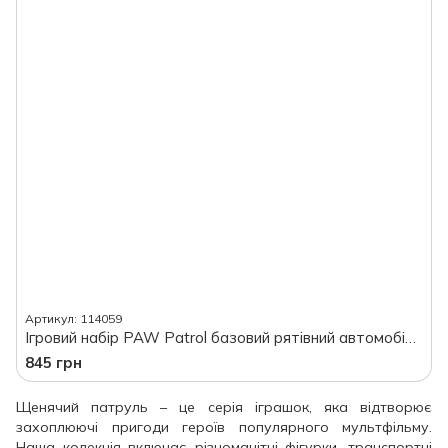
Артикул: 114059
Ігровий набір PAW Patrol базовий рятівний автомобіль з водієм Трекером, в коробці
845 грн
Щенячий патруль – це серія іграшок, яка відтворює
захоплюючі пригоди героїв популярного мультфільму.
Наша колекція включає різноманітні фігурки, транспортні