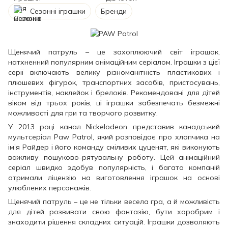
Сезонні іграшки
Бренди
Щенячий патруль – це захоплюючий світ іграшок,
натхненний популярним анімаційним серіалом. Іграшки з цієї
серії включають велику різноманітність пластикових і
плюшевих фігурок, транспортних засобів, пристосувань,
інструментів, наклейок і брелоків. Рекомендовані для дітей
віком від трьох років, ці іграшки забезпечать безмежні
можливості для гри та творчого розвитку.
У 2013 році канал Nickelodeon представив канадський
мультсеріал Paw Patrol, який розповідає про хлопчика на
ім’я Райдер і його команду сміливих цуценят, які виконують
важливу пошуково-рятувальну роботу. Цей анімаційний
серіал швидко здобув популярність, і багато компаній
отримали ліцензію на виготовлення іграшок на основі
улюблених персонажів.
Щенячий патруль – це не тільки весела гра, а й можливість
для дітей розвивати свою фантазію, бути хоробрим і
знаходити рішення складних ситуацій. Іграшки дозволяють