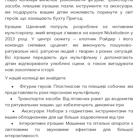
засоби, плюшеві іграшки, пазли, інструменти та аксесуари,
які подарують вашим дітям можливість поринути у світ
героїв, що захищають бухту Пригод.
Іграшки Щенячий патруль розроблені за мотивами
мультсеріалу, який вперше з’явився на каналі Nickelodeon у
2013 році. У центрі сюжету – хлопчик Райдер і його
команда сміливих цуценят, які виконують пошуково-
рятувальні місії, рятуючи людей і тварин з різних ситуацій.
Всі іграшки передають дух мультфільму і допомагають
дітям відтворювати улюблені сцени, а також вигадувати
нові захоплюючі історії.
У нашій колекції ви знайдете:
• Фігурки героїв: Пластмасові та плюшеві собачки, які
представляють різні персонажі мультфільму.
• Транспортні засоби: Від літаючих ракет до водометів
та рятувальних машин, що забезпечують динамічні ігри.
• Аксесуари: Набори з гаджетами, інструментами та
іншим обладнанням для ще більше задоволення від гри.
• Інтерактивні іграшки: Машинки та літальні апарати з
світловими та звуковими ефектами для більшої
інтерактивності.