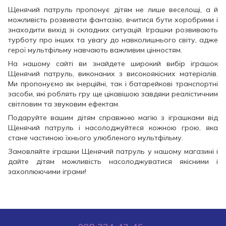
Щенячий патруль пропонує дітям не лише веселощі, а й
можливість розвивати фантазію, вчитися бути хоробрими і
знаходити вихід зі складних ситуацій. Іграшки розвивають
турботу про інших та увагу до навколишнього світу, адже
герої мультфільму навчають важливим цінностям.
На нашому сайті ви знайдете широкий вибір іграшок
Щенячий патруль, виконаних з високоякісних матеріалів.
Ми пропонуємо як інерційні, так і батарейкові транспортні
засоби, які роблять гру ще цікавішою завдяки реалістичним
світловим та звуковим ефектам.
Подаруйте вашим дітям справжню магію з іграшками від
Щенячий патруль і насолоджуйтеся кожною грою, яка
стане частиною їхнього улюбленого мультфільму.
Замовляйте іграшки Щенячий патруль у нашому магазині і
дайте дітям можливість насолоджуватися якісними і
захоплюючими іграми!