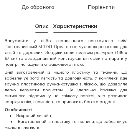
До обраного
Порівняти
Опис
Характеристики
Запускайте у небо справжнього повітряного змія!
Повітряний змій M 1741 Орел стане чудовою розвагою для
дітей та дорослих. Завдяки своїм великим розмірам (135 х
67 см) та аеродинамічній конструкції, він ефектно парить у
повітрі, нагадуючи справжнього птаха.
Змій виготовлений із міцного пластику та тканини, що
забезпечує його легкість та довговічність. У комплекті йде
зручна пластикова ручка-котушка з ліскою, що дозволяє
легко керувати польотом. Це ідеальна іграшка для
активного відпочинку на свіжому повітрі, яка розвиває
координацію, спритність та приносить багато радості.
Особливості:
• Яскравий дизайн;
• Виготовлений із пластику та тканини, що забезпечує
міцність і легкість;