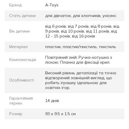
Бренд
A-Toys
Стать дитини
для дівчаток, для хлопчиків, унісекс
від 6 років, від 7 років, від 8 років, від
Вік дитини
9 років, від 10 років, від 11 років, від
12 - 15 років, від 16 років
Матеріал
пластик, пластик/текстиль, текстиль
Повітряний змій; Ручка-котушка з
Комплектація
ліскою; Планка для фіксації крил.
Високий рівень деталізації та точно
відтворений зовнішній вигляд, що
Особливості
робить іграшку ідеальною для
освітніх ігор.
Гарантійний
14 днів
термін:
Розмір
93 х 9.5 х 1.5 см