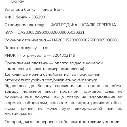
LiqPay.
Установа банку - ПриватБанк
МФО банку - 305299
Отримувач платежу — ФОП РЕДЬКА НАТАЛІЯ СЕРГІЇВНА
IBAN - UA203052990000026009005030831
Рахунок отримувача — UA203052990000026009005030831
Валюта рахунку — грн
РНОКПП отримувача — 3204302149
Призначення платежу — оплата згідно з номером
замовлення (вкажіть номер замовлення)
Детальніше можна ознайомитися за посиланням:
https://rozumnyashka.com/obmin-ta-povernennya/
Відповідно до Закону споживач має право на обмін
товару належної якості протягом чотирьох днів, не
рахуючи дня покупки, якщо товар не задовольнив за
формою, габаритами, фасоном, кольором, розміром або з
інших причин не може бути використаний ним за
призначенням.
Товар підлягає поверненню або заміні за такими умовами: