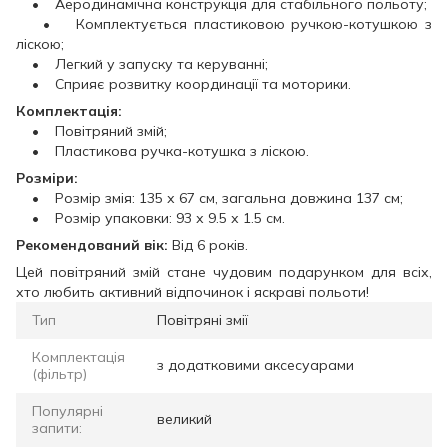
• Аеродинамічна конструкція для стабільного польоту;
• Комплектується пластиковою ручкою-котушкою з
ліскою;
• Легкий у запуску та керуванні;
• Сприяє розвитку координації та моторики.
Комплектація:
• Повітряний змій;
• Пластикова ручка-котушка з ліскою.
Розміри:
• Розмір змія: 135 х 67 см, загальна довжина 137 см;
• Розмір упаковки: 93 х 9.5 х 1.5 см.
Рекомендований вік:
Від 6 років.
Цей повітряний змій стане чудовим подарунком для всіх,
хто любить активний відпочинок і яскраві польоти!
Тип
Повітряні змії
Комплектація
з додатковими аксесуарами
(фільтр)
Популярні
великий
запити: