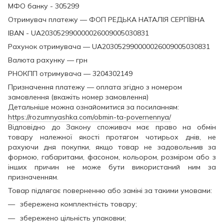
МФО банку - 305299
Отримувач платежу — ФОП РЕДЬКА НАТАЛІЯ СЕРГІЇВНА
IBAN - UA203052990000026009005030831
Рахунок отримувача — UA203052990000026009005030831
Валюта рахунку — грн
РНОКПП отримувача — 3204302149
Призначення платежу — оплата згідно з номером
замовлення (вкажіть номер замовлення)
Детальніше можна ознайомитися за посиланням:
https://rozumnyashka.com/obmin-ta-povernennya/
Відповідно до Закону споживач має право на обмін
товару належної якості протягом чотирьох днів, не
рахуючи дня покупки, якщо товар не задовольнив за
формою, габаритами, фасоном, кольором, розміром або з
інших причин не може бути використаний ним за
призначенням.
Товар підлягає поверненню або заміні за такими умовами:
збережена комплектність товару;
збережено цільність упаковки;