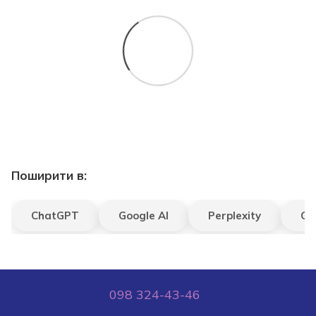
Поширити в:
ChatGPT
Google AI
Perplexity
Gr
098 324-43-46