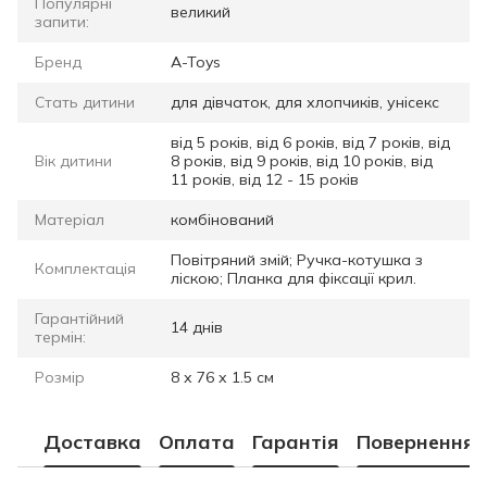
Популярні
великий
запити:
Бренд
A-Toys
Стать дитини
для дівчаток, для хлопчиків, унісекс
від 5 років, від 6 років, від 7 років, від
Вік дитини
8 років, від 9 років, від 10 років, від
11 років, від 12 - 15 років
Матеріал
комбінований
Повітряний змій; Ручка-котушка з
Комплектація
ліскою; Планка для фіксації крил.
Гарантійний
14 днів
термін:
Розмір
8 х 76 х 1.5 см
Доставка
Оплата
Гарантія
Повернення