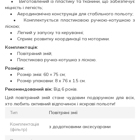
• Виготовлений із пластику та тканини, що забезпечує
міцність і легкість;
• Аеродинамічна конструкція для стабільного польоту;
• Комплектується пластиковою ручкою-котушкою з
ліскою;
• Легкий у запуску та керуванні;
• Сприяє розвитку координації та моторики.
Комплектація:
• Повітряний змій;
• Пластикова ручка-котушка з ліскою.
Розміри:
• Розмір змія: 60 × 75 см;
• Розмір упаковки: 8 х 76 х 1.5 см.
Рекомендований вік:
Від 6 років.
Цей повітряний змій стане чудовим подарунком для всіх,
хто любить активний відпочинок і яскраві польоти!
Тип
Повітряні змії
Комплектація
з додатковими аксесуарами
(фільтр)