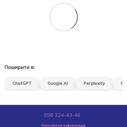
Поширити в:
ChatGPT
Google AI
Perplexity
Gr
098 324-43-46
Контактна інформація