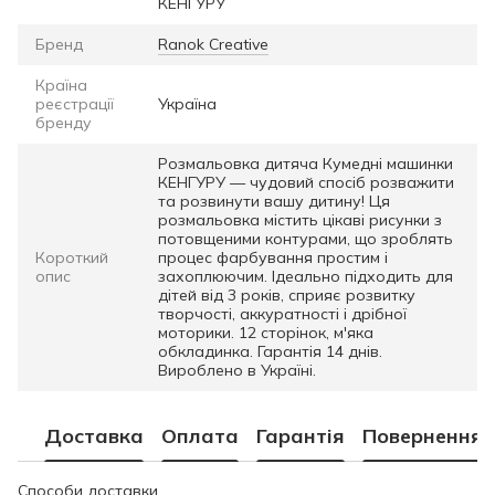
КЕНГУРУ
Бренд
Ranok Creative
Країна
реєстрації
Україна
бренду
Розмальовка дитяча Кумедні машинки
КЕНГУРУ — чудовий спосіб розважити
та розвинути вашу дитину! Ця
розмальовка містить цікаві рисунки з
потовщеними контурами, що зроблять
Короткий
процес фарбування простим і
опис
захоплюючим. Ідеально підходить для
дітей від 3 років, сприяє розвитку
творчості, аккуратності і дрібної
моторики. 12 сторінок, м'яка
обкладинка. Гарантія 14 днів.
Вироблено в Україні.
Доставка
Оплата
Гарантія
Повернення
Способи доставки