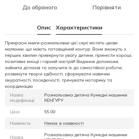
До обраного
Порівняти
Опис
Характеристики
Прекрасні книги-розмальовки цієї серії містять цікаві
малюнки, що мають потовщений контур. Вони зможуть з
перших хвилин привернути увагу дитини, принести хороші,
позитивні емоції і гарний настрій! Видання допоможе
зайняти дітлахів та залучити їх до самостійної роботи;
розвинути творчі здібності, сформувати навички
акуратності, посидючості, тренувати моторику та
координацію
Назва
Розмальовка дитяча Кумедні машинки
модифікації
КЕНГУРУ
Ціна
55.00
Наявність
Немає в наявності
Розмальовка дитяча Кумедні машинки
Назва