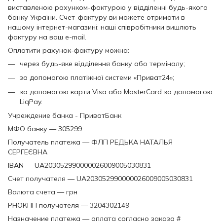
виставленою рахунком-фактурою у відділенні будь-якого
банку України. Счет-фактуру ви можете отримати в
нашому інтернет-магазині: наші співробітники вишлють
фактуру на ваш e-mail.
Оплатити рахунок-фактуру можна:
через будь-яке відділення банку або терміналу;
за допомогою платіжної системи «Приват24»;
за допомогою карти Visa або MasterCard за допомогою
LiqPay.
Учреждение банка - ПриватБанк
МФО банку — 305299
Получатель платежа — ФЛП РЕДЬКА НАТАЛЬЯ
СЕРГЕЄВНА
IBAN — UA203052990000026009005030831
Счет получателя — UA203052990000026009005030831
Валюта счета — грн
РНОКПП получателя — 3204302149
Назначение платежа — оплата согласно заказа #