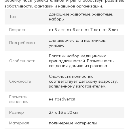
ребенку часы увлекательной игры, способствуя развитию
заботливости, фантазии и навыков организации.
домашние животные, животные,
Тип
наборы
Возраст
от 5 лет, от 6 лет, от 7 лет, от 8 лет
для девочек, для мальчиков,
Пол ребенка
унисекс
Богатый набор медицинских
Особенности
принадлежностей. Возможность
создания домика из рюкзака
Сложность полностью
Сложность
соответствует детскому возрасту,
заявленному изготовителем.
Елементи
не требуется
живлення
Размер
27 х 16 х 30 см
Материал
полимерные материалы