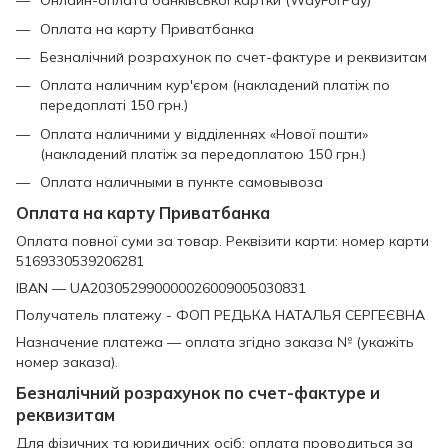
Онлайн-оплата банківської картки (WayForPay)
Оплата на карту Приватбанка
Безналічний розрахунок по счет-фактуре и реквизитам
Оплата наличним кур'єром (накладений платіж по
передоплаті 150 грн.)
Оплата наличними у відділеннях «Нової пошти»
(накладений платіж за передоплатою 150 грн.)
Оплата наличными в пункте самовывоза
Оплата на карту Приватбанка
Оплата повної суми за товар. Реквізити карти: номер карти
5169330539206281
IBAN — UA203052990000026009005030831
Получатель платежу - ФОП РЕДЬКА НАТАЛЬЯ СЕРГЕЄВНА
Назначение платежа — оплата згідно заказа № (укажіть
номер заказа).
Безналічний розрахунок по счет-фактуре и
реквизитам
Для фізичних та юридичних осіб: оплата проводиться за