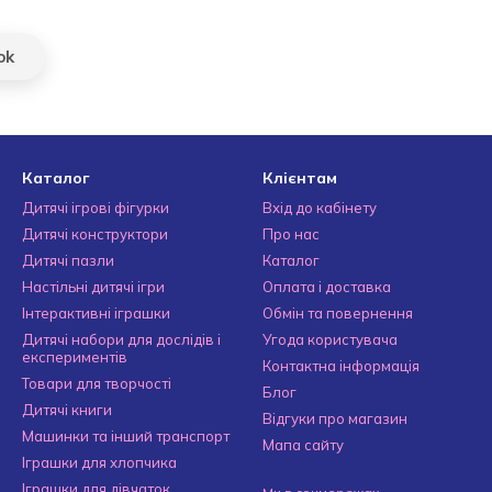
ok
Каталог
Клієнтам
Дитячі ігрові фігурки
Вхід до кабінету
Дитячі конструктори
Про нас
Дитячі пазли
Каталог
Настільні дитячі ігри
Оплата і доставка
Інтерактивні іграшки
Обмін та повернення
Дитячі набори для дослідів і
Угода користувача
експериментів
Контактна інформація
Товари для творчості
Блог
Дитячі книги
Відгуки про магазин
Машинки та інший транспорт
Мапа сайту
Іграшки для хлопчика
Іграшки для дівчаток