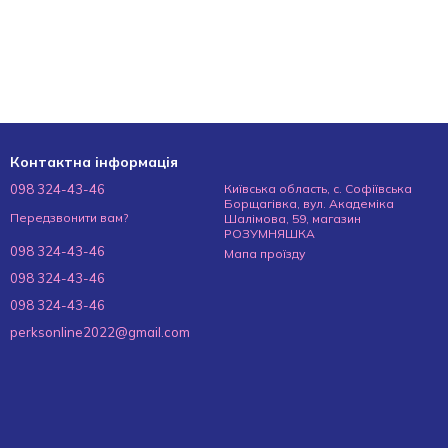
Контактна інформація
098 324-43-46
Київська область, с. Софіївська
Борщагівка, вул. Академіка
Передзвонити вам?
Шалімова, 59, магазин
РОЗУМНЯШКА
098 324-43-46
Мапа проїзду
098 324-43-46
098 324-43-46
perksonline2022@gmail.com