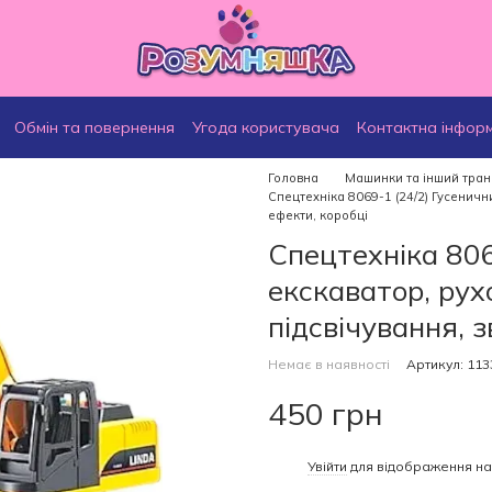
Обмін та повернення
Угода користувача
Контактна інфор
Головна
Машинки та інший тран
Спецтехніка 8069-1 (24/2) Гусенични
ефекти, коробці
Спецтехніка 806
екскаватор, рухо
підсвічування, з
Немає в наявності
Артикул: 113
450 грн
%
Увійти
для відображення на