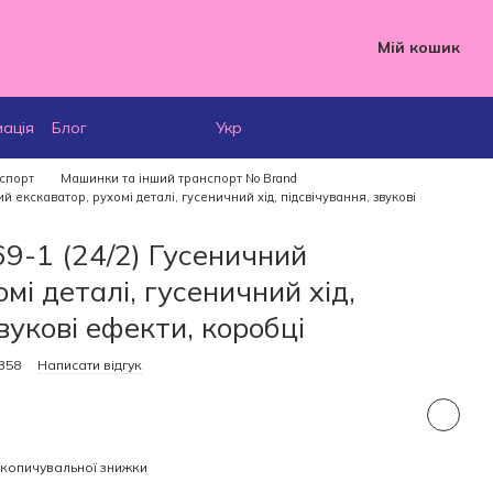
Мій кошик
мація
Блог
Укр
спорт
Машинки та інший транспорт No Brand
й екскаватор, рухомі деталі, гусеничний хід, підсвічування, звукові
9-1 (24/2) Гусеничний
мі деталі, гусеничний хід,
вукові ефекти, коробці
358
Написати відгук
копичувальної знижки