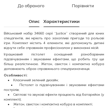
До обраного
Порівняти
Опис
Характеристики
Військовий набір 34660 серії “Justice” створений для юних
спецагентів, які мріють про захопливі пригоди та рольові
ігри. Комплект містить 4 елементи, які допоможуть дитині
відчути себе справжнім професіоналом у виконанні місій.
Іграшковий пістолет оснащений різнобарвним
підсвічуванням і звуковими ефектами, що робить гру ще
більш реалістичною. Жетон, свисток і компактна кобура
доповнюють образ справжнього спецпризначенця.
Особливості:
• Класичний зелений дизайн;
• Пістолет із підсвічуванням і звуковими ефектами
пострілів;
• Світлові та звукові ефекти працюють від батарейок (у
комплекті);
• Жетон, свисток і компактна кобура в комплекті;