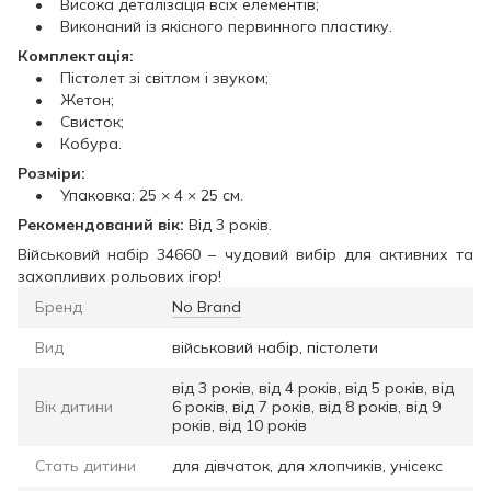
• Висока деталізація всіх елементів;
• Виконаний із якісного первинного пластику.
Комплектація:
• Пістолет зі світлом і звуком;
• Жетон;
• Свисток;
• Кобура.
Розміри:
• Упаковка: 25 × 4 × 25 см.
Рекомендований вік:
Від 3 років.
Військовий набір 34660 – чудовий вибір для активних та
захопливих рольових ігор!
Бренд
No Brand
Вид
військовий набір, пістолети
від 3 років, від 4 років, від 5 років, від
Вік дитини
6 років, від 7 років, від 8 років, від 9
років, від 10 років
Стать дитини
для дівчаток, для хлопчиків, унісекс