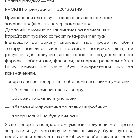
Валюта рахунку — грн
РНОКПП отримувача — 3204302149
Призначення платежу — оплата згідно з номером
замовлення (вкажіть номер замовлення)
Детальніше можна ознайомитися за посиланням:
https://rozumnyashka.com/obmin-ta-povernennya/
Відповідно до Закону споживач має право на обмін
товару належної якості протягом чотирьох днів, не
рахуючи дня покупки, якщо товар не задовольнив за
формою, габаритами, фасоном, кольором, розміром або з
інших причин не може бути використаний ним за
призначенням.
Товар підлягає поверненню або заміні за такими умовами:
збережена комплектність товару;
збережено цільність упаковки;
збережені маркування та ярлики виробника;
товар новий і не був у вживанні.
Якщо товар відповідає всім умовам, покупець має право
звернутися до магазину мережі, в якому була купівля,
пред’явивши документ, що засвідчує особу покупця, товар,