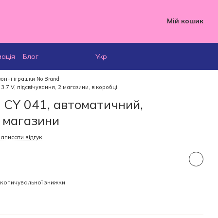
Мій кошик
мація
Блог
Укр
онні іграшки No Brand
.7 V, підсвічування, 2 магазини, в коробці
 CY 041, автоматичний,
2 магазини
аписати відгук
копичувальної знижки