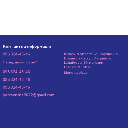
Контактна інформація
098 324-43-46
Київська область, с. Софіївська
Борщагівка, вул. Академіка
Передзвонити вам?
Шалімова, 59, магазин
РОЗУМНЯШКА
098 324-43-46
Мапа проїзду
098 324-43-46
098 324-43-46
perksonline2022@gmail.com