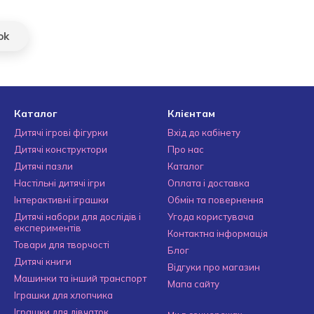
ok
Каталог
Клієнтам
Дитячі ігрові фігурки
Вхід до кабінету
Дитячі конструктори
Про нас
Дитячі пазли
Каталог
Настільні дитячі ігри
Оплата і доставка
Інтерактивні іграшки
Обмін та повернення
Дитячі набори для дослідів і
Угода користувача
експериментів
Контактна інформація
Товари для творчості
Блог
Дитячі книги
Відгуки про магазин
Машинки та інший транспорт
Мапа сайту
Іграшки для хлопчика
Іграшки для дівчаток