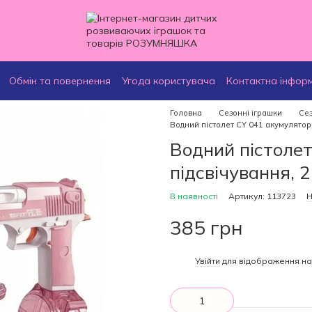
Обмін та повернення
Угода користувача
Контактна інфор
Головна
Сезонні іграшки
Сез
Водний пістолет CY 041 акумулятор 3
Водний пістолет
підсвічування, 
В наявності
Артикул: 113723
Н
385 грн
%
Увійти
для відображення на