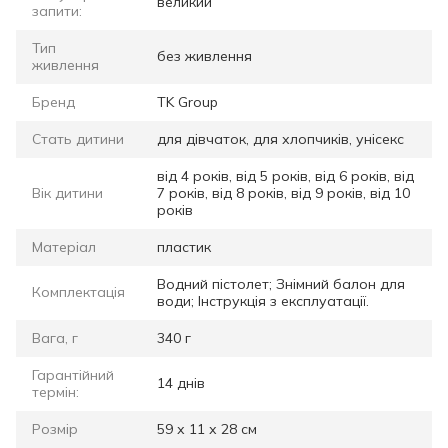
великий
запити:
Тип
без живлення
живлення
Бренд
TK Group
Стать дитини
для дівчаток, для хлопчиків, унісекс
від 4 років, від 5 років, від 6 років, від
Вік дитини
7 років, від 8 років, від 9 років, від 10
років
Матеріал
пластик
Водний пістолет; Знімний балон для
Комплектація
води; Інструкція з експлуатації.
Вага, г
340 г
Гарантійний
14 днів
термін:
Розмір
59 х 11 х 28 см