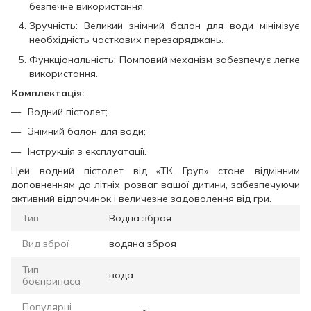
безпечне використання.
Зручність: Великий знімний балон для води мінімізує
необхідність часткових перезаряджань.
Функціональність: Помповий механізм забезпечує легке
використання.
Комплектація:
Водний пістолет;
Знімний балон для води;
Інструкція з експлуатації.
Цей водний пістолет від «ТК Груп» стане відмінним
доповненням до літніх розваг вашої дитини, забезпечуючи
активний відпочинок і величезне задоволення від гри.
Тип
Водна зброя
Вид зброї
водяна зброя
Тип
вода
боєприпаса
Популярні