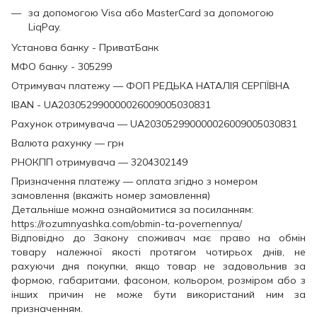
за допомогою Visa або MasterCard за допомогою
LiqPay.
Установа банку - ПриватБанк
МФО банку - 305299
Отримувач платежу — ФОП РЕДЬКА НАТАЛІЯ СЕРГІЇВНА
IBAN - UA203052990000026009005030831
Рахунок отримувача — UA203052990000026009005030831
Валюта рахунку — грн
РНОКПП отримувача — 3204302149
Призначення платежу — оплата згідно з номером
замовлення (вкажіть номер замовлення)
Детальніше можна ознайомитися за посиланням:
https://rozumnyashka.com/obmin-ta-povernennya/
Відповідно до Закону споживач має право на обмін
товару належної якості протягом чотирьох днів, не
рахуючи дня покупки, якщо товар не задовольнив за
формою, габаритами, фасоном, кольором, розміром або з
інших причин не може бути використаний ним за
призначенням.