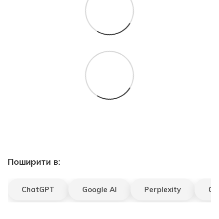
Поширити в:
ChatGPT
Google AI
Perplexity
Gr