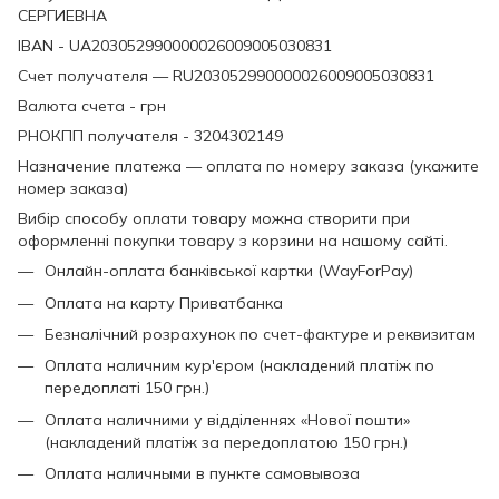
СЕРГИЕВНА
IBAN - UA203052990000026009005030831
Счет получателя — RU203052990000026009005030831
Валюта счета - грн
РНОКПП получателя - 3204302149
Назначение платежа — оплата по номеру заказа (укажите
номер заказа)
Вибір способу оплати товару можна створити при
оформленні покупки товару з корзини на нашому сайті.
Онлайн-оплата банківської картки (WayForPay)
Оплата на карту Приватбанка
Безналічний розрахунок по счет-фактуре и реквизитам
Оплата наличним кур'єром (накладений платіж по
передоплаті 150 грн.)
Оплата наличними у відділеннях «Нової пошти»
(накладений платіж за передоплатою 150 грн.)
Оплата наличными в пункте самовывоза