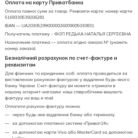
Оплата на карту Приватбанка
Оплата повної суми за товар. Реквізити карти: номер карти
5169330539206281
IBAN — UA203052990000026009005030831
Получатель платежу - ФОП РЕДЬКА НАТАЛЬЯ СЕРГЕЄВНА
Назначение платежа — оплата згідно заказа № (укажіть
номер заказа).
Безналічний розрахунок по счет-фактуре и
реквизитам
Для фізичних та юридичних осіб: оплата проводиться за
виставленою рахунком-фактурою у відділенні будь-якого
банку України. Счет-фактуру ви можете отримати в
нашому інтернет-магазині: наші співробітники вишлють
фактуру на ваш e-mail.
Оплатити рахунок-фактуру можна:
через будь-яке відділення банку або терміналу;
за допомогою платіжної системи «Приват24»;
за допомогою карти Visa або MasterCard за допомогою