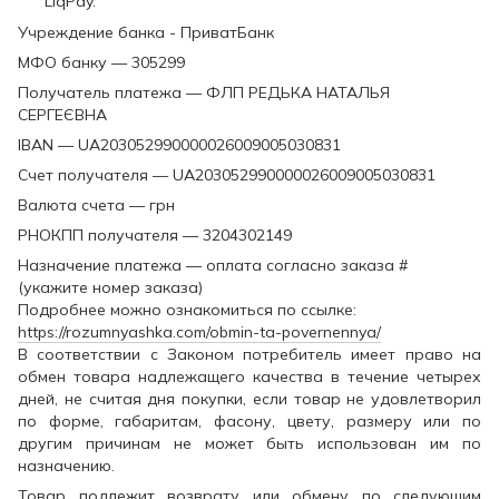
LiqPay.
Учреждение банка - ПриватБанк
МФО банку — 305299
Получатель платежа — ФЛП РЕДЬКА НАТАЛЬЯ
СЕРГЕЄВНА
IBAN — UA203052990000026009005030831
Счет получателя — UA203052990000026009005030831
Валюта счета — грн
РНОКПП получателя — 3204302149
Назначение платежа — оплата согласно заказа #
(укажите номер заказа)
Подробнее можно ознакомиться по ссылке:
https://rozumnyashka.com/obmin-ta-povernennya/
В соответствии с Законом потребитель имеет право на
обмен товара надлежащего качества в течение четырех
дней, не считая дня покупки, если товар не удовлетворил
по форме, габаритам, фасону, цвету, размеру или по
другим причинам не может быть использован им по
назначению.
Товар подлежит возврату или обмену по следующим