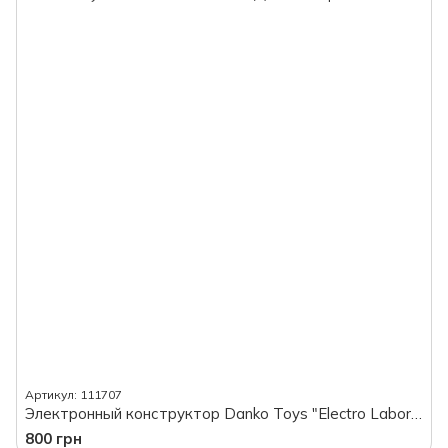
Артикул: 111707
Электронный конструктор Danko Toys "Electro Laboratory. FM Radio" Elab-01-01 (5)
800 грн