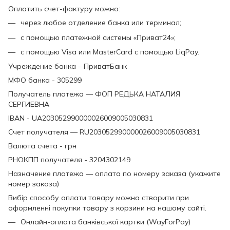
Оплатить счет-фактуру можно:
через любое отделение банка или терминал;
с помощью платежной системы «Приват24»;
с помощью Visa или MasterCard с помощью LiqPay.
Учреждение банка – ПриватБанк
МФО банка - 305299
Получатель платежа — ФОП РЕДЬКА НАТАЛИЯ
СЕРГИЕВНА
IBAN - UA203052990000026009005030831
Счет получателя — RU203052990000026009005030831
Валюта счета - грн
РНОКПП получателя - 3204302149
Назначение платежа — оплата по номеру заказа (укажите
номер заказа)
Вибір способу оплати товару можна створити при
оформленні покупки товару з корзини на нашому сайті.
Онлайн-оплата банківської картки (WayForPay)