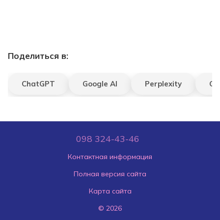
Поделиться в:
ChatGPT
Google AI
Perplexity
Gr
098 324-43-46
Контактная информация
Полная версия сайта
Карта сайта
© 2026