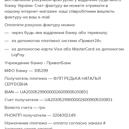
банку України. Счет-фактуру ви можете отримати в
нашому інтернет-магазині: наші співробітники вишлють
фактуру на ваш e-mail.
Оплатити рахунок-фактуру можна:
через будь-яке відділення банку або терміналу;
за допомогою платіжної системи «Приват24»;
за допомогою карти Visa або MasterCard за допомогою
LiqPay.
Учреждение банка - ПриватБанк
МФО банку — 305299
Получатель платежа — ФЛП РЕДЬКА НАТАЛЬЯ
СЕРГЕЄВНА
IBAN — UA203052990000026009005030831
Счет получателя — UA203052990000026009005030831
Валюта счета — грн
РНОКПП получателя — 3204302149
Назначение платежа — оплата согласно заказа #
(укажите номер заказа)