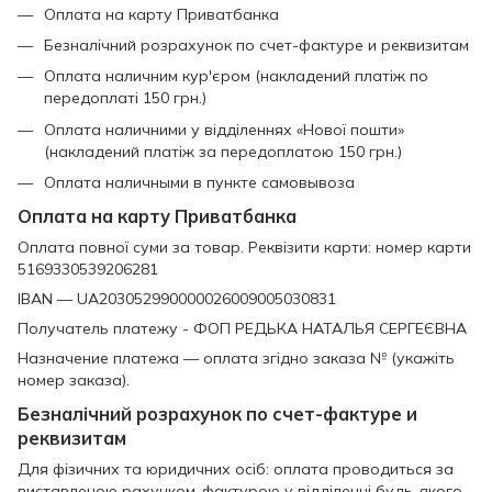
Оплата на карту Приватбанка
Безналічний розрахунок по счет-фактуре и реквизитам
Оплата наличним кур'єром (накладений платіж по
передоплаті 150 грн.)
Оплата наличними у відділеннях «Нової пошти»
(накладений платіж за передоплатою 150 грн.)
Оплата наличными в пункте самовывоза
Оплата на карту Приватбанка
Оплата повної суми за товар. Реквізити карти: номер карти
5169330539206281
IBAN — UA203052990000026009005030831
Получатель платежу - ФОП РЕДЬКА НАТАЛЬЯ СЕРГЕЄВНА
Назначение платежа — оплата згідно заказа № (укажіть
номер заказа).
Безналічний розрахунок по счет-фактуре и
реквизитам
Для фізичних та юридичних осіб: оплата проводиться за
виставленою рахунком-фактурою у відділенні будь-якого