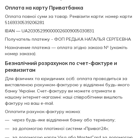
Оплата на карту Приватбанка
Оплата повної суми за товар. Реквізити карти: номер карти
5169330539206281
IBAN — UA203052990000026009005030831
Получатель платежу - ФОП РЕДЬКА НАТАЛЬЯ СЕРГЕЄВНА
Назначение платежа — оплата згідно заказа № (укажіть
номер заказа).
Безналічний розрахунок по счет-фактуре и
реквизитам
Для фізичних та юридичних осіб: оплата проводиться за
виставленою рахунком-фактурою у відділенні будь-якого
банку України. Счет-фактуру ви можете отримати в
нашому інтернет-магазині: наші співробітники вишлють
фактуру на ваш e-mail.
Оплатити рахунок-фактуру можна:
через будь-яке відділення банку або терміналу;
за допомогою платіжної системи «Приват24»;
за допомогою карти Visa або MasterCard за допомогою