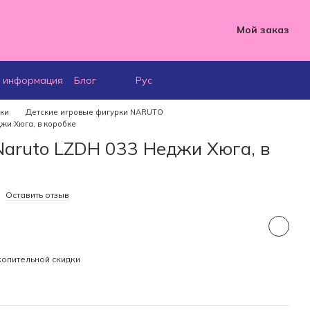
Мой заказ
я информация
Блог
Рус
рки
Детские игровые фигурки NARUTO
жи Хюга, в коробке
Naruto LZDH 033 Неджи Хюга, в
Оставить отзыв
опительной скидки