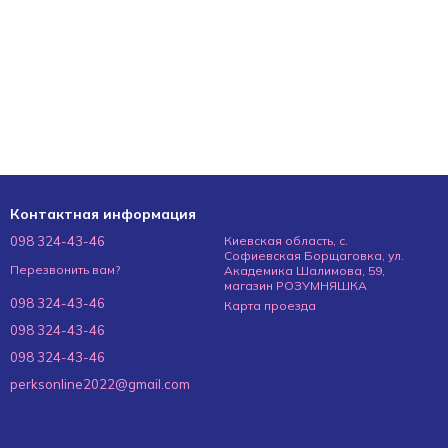
Контактная информация
098 324-43-46
Киевская область, с.
Софиевская Борщаговка, ул.
Перезвонить вам?
Академика Шалимова, 59,
магазин РОЗУМНЯШКА
098 324-43-46
Карта проезда
098 324-43-46
098 324-43-46
perksonline2022@gmail.com