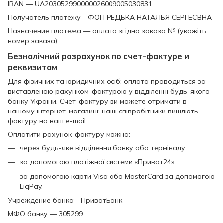
IBAN — UA203052990000026009005030831
Получатель платежу - ФОП РЕДЬКА НАТАЛЬЯ СЕРГЕЄВНА
Назначение платежа — оплата згідно заказа № (укажіть
номер заказа).
Безналічний розрахунок по счет-фактуре и
реквизитам
Для фізичних та юридичних осіб: оплата проводиться за
виставленою рахунком-фактурою у відділенні будь-якого
банку України. Счет-фактуру ви можете отримати в
нашому інтернет-магазині: наші співробітники вишлють
фактуру на ваш e-mail.
Оплатити рахунок-фактуру можна:
через будь-яке відділення банку або терміналу;
за допомогою платіжної системи «Приват24»;
за допомогою карти Visa або MasterCard за допомогою
LiqPay.
Учреждение банка - ПриватБанк
МФО банку — 305299