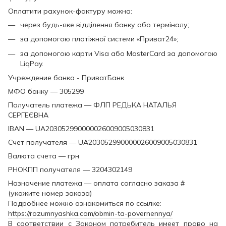
Оплатити рахунок-фактуру можна:
через будь-яке відділення банку або терміналу;
за допомогою платіжної системи «Приват24»;
за допомогою карти Visa або MasterCard за допомогою
LiqPay.
Учреждение банка - ПриватБанк
МФО банку — 305299
Получатель платежа — ФЛП РЕДЬКА НАТАЛЬЯ
СЕРГЕЄВНА
IBAN — UA203052990000026009005030831
Счет получателя — UA203052990000026009005030831
Валюта счета — грн
РНОКПП получателя — 3204302149
Назначение платежа — оплата согласно заказа #
(укажите номер заказа)
Подробнее можно ознакомиться по ссылке:
https://rozumnyashka.com/obmin-ta-povernennya/
В соответствии с Законом потребитель имеет право на