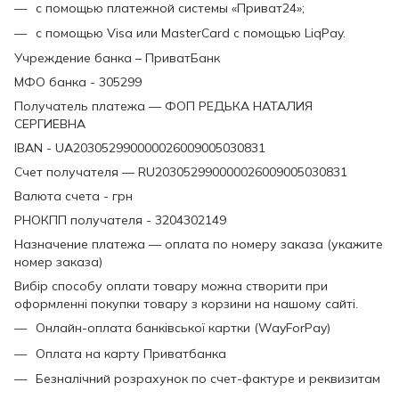
с помощью платежной системы «Приват24»;
с помощью Visa или MasterCard с помощью LiqPay.
Учреждение банка – ПриватБанк
МФО банка - 305299
Получатель платежа — ФОП РЕДЬКА НАТАЛИЯ
СЕРГИЕВНА
IBAN - UA203052990000026009005030831
Счет получателя — RU203052990000026009005030831
Валюта счета - грн
РНОКПП получателя - 3204302149
Назначение платежа — оплата по номеру заказа (укажите
номер заказа)
Вибір способу оплати товару можна створити при
оформленні покупки товару з корзини на нашому сайті.
Онлайн-оплата банківської картки (WayForPay)
Оплата на карту Приватбанка
Безналічний розрахунок по счет-фактуре и реквизитам