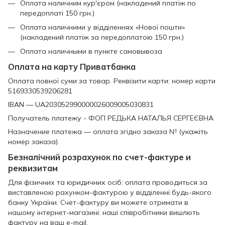
Оплата наличним кур'єром (накладений платіж по
передоплаті 150 грн.)
Оплата наличними у відділеннях «Нової пошти»
(накладений платіж за передоплатою 150 грн.)
Оплата наличными в пункте самовывоза
Оплата на карту Приватбанка
Оплата повної суми за товар. Реквізити карти: номер карти
5169330539206281
IBAN — UA203052990000026009005030831
Получатель платежу - ФОП РЕДЬКА НАТАЛЬЯ СЕРГЕЄВНА
Назначение платежа — оплата згідно заказа № (укажіть
номер заказа).
Безналічний розрахунок по счет-фактуре и
реквизитам
Для фізичних та юридичних осіб: оплата проводиться за
виставленою рахунком-фактурою у відділенні будь-якого
банку України. Счет-фактуру ви можете отримати в
нашому інтернет-магазині: наші співробітники вишлють
фактуру на ваш e-mail.