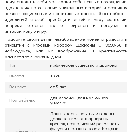
почувствовать себя мастерами собственных похождений,
вдохновляя на создание уникальных историй и развивая
важные социальные и когнитивные навыки. Этот набор –
идеальный способ приобщить детей к миру фантазии,
вовремя оторвав их от экранов и погрузив в
интерактивную игру.
Подарите своим детям незабываемые моменты радости и
открытий с игровым набором Драконы Q 9899-58 и
наблюдайте, как их воображение и креативность
расцветают с каждым днем.
Тип
мифические существа и драконы
Висота
13 см
Возраст
от 5 лет
для девочек, для мальчиков,
Пол ребенка
унисекс
Лапы, хвосты, крылья и головы
драконов имеют шарнирный
крепеж, позволяющий размещать
фигурки в разных позах. Каждый
Особенности