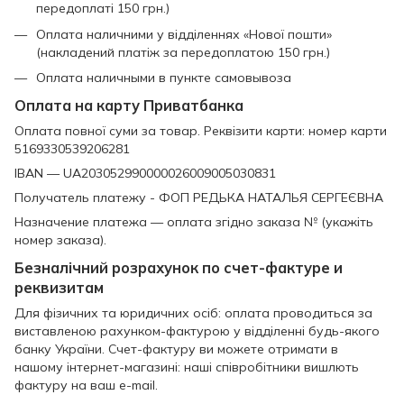
передоплаті 150 грн.)
Оплата наличними у відділеннях «Нової пошти»
(накладений платіж за передоплатою 150 грн.)
Оплата наличными в пункте самовывоза
Оплата на карту Приватбанка
Оплата повної суми за товар. Реквізити карти: номер карти
5169330539206281
IBAN — UA203052990000026009005030831
Получатель платежу - ФОП РЕДЬКА НАТАЛЬЯ СЕРГЕЄВНА
Назначение платежа — оплата згідно заказа № (укажіть
номер заказа).
Безналічний розрахунок по счет-фактуре и
реквизитам
Для фізичних та юридичних осіб: оплата проводиться за
виставленою рахунком-фактурою у відділенні будь-якого
банку України. Счет-фактуру ви можете отримати в
нашому інтернет-магазині: наші співробітники вишлють
фактуру на ваш e-mail.