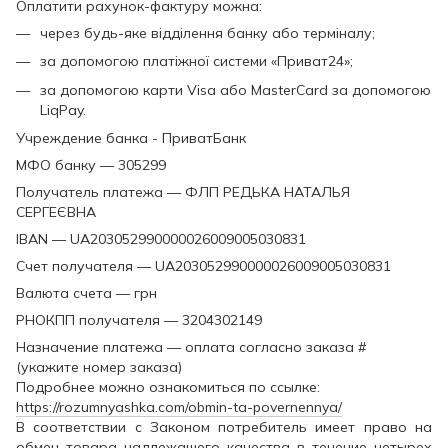
Оплатити рахунок-фактуру можна:
через будь-яке відділення банку або терміналу;
за допомогою платіжної системи «Приват24»;
за допомогою карти Visa або MasterCard за допомогою
LiqPay.
Учреждение банка - ПриватБанк
МФО банку — 305299
Получатель платежа — ФЛП РЕДЬКА НАТАЛЬЯ
СЕРГЕЄВНА
IBAN — UA203052990000026009005030831
Счет получателя — UA203052990000026009005030831
Валюта счета — грн
РНОКПП получателя — 3204302149
Назначение платежа — оплата согласно заказа #
(укажите номер заказа)
Подробнее можно ознакомиться по ссылке:
https://rozumnyashka.com/obmin-ta-povernennya/
В соответствии с Законом потребитель имеет право на
обмен товара надлежащего качества в течение четырех