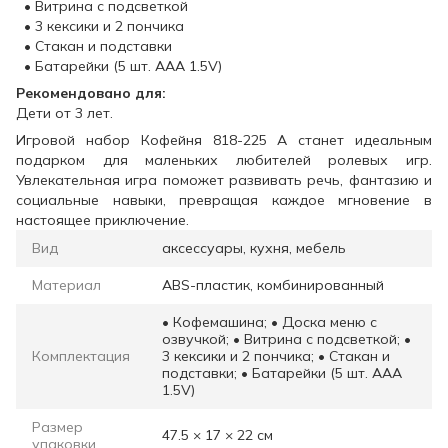
• Витрина с подсветкой
• 3 кексики и 2 пончика
• Стакан и подставки
• Батарейки (5 шт. ААА 1.5V)
Рекомендовано для:
Дети от 3 лет.
Игровой набор Кофейня 818-225 A станет идеальным
подарком для маленьких любителей ролевых игр.
Увлекательная игра поможет развивать речь, фантазию и
социальные навыки, превращая каждое мгновение в
настоящее приключение.
Вид
аксессуары, кухня, мебель
Материал
ABS-пластик, комбинированный
• Кофемашина; • Доска меню с
озвучкой; • Витрина с подсветкой; •
Комплектация
3 кексики и 2 пончика; • Стакан и
подставки; • Батарейки (5 шт. ААА
1.5V)
Размер
47.5 × 17 × 22 см
упаковки