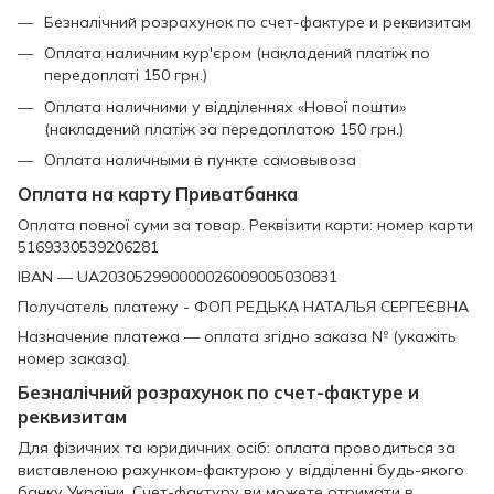
Безналічний розрахунок по счет-фактуре и реквизитам
Оплата наличним кур'єром (накладений платіж по
передоплаті 150 грн.)
Оплата наличними у відділеннях «Нової пошти»
(накладений платіж за передоплатою 150 грн.)
Оплата наличными в пункте самовывоза
Оплата на карту Приватбанка
Оплата повної суми за товар. Реквізити карти: номер карти
5169330539206281
IBAN — UA203052990000026009005030831
Получатель платежу - ФОП РЕДЬКА НАТАЛЬЯ СЕРГЕЄВНА
Назначение платежа — оплата згідно заказа № (укажіть
номер заказа).
Безналічний розрахунок по счет-фактуре и
реквизитам
Для фізичних та юридичних осіб: оплата проводиться за
виставленою рахунком-фактурою у відділенні будь-якого
банку України. Счет-фактуру ви можете отримати в