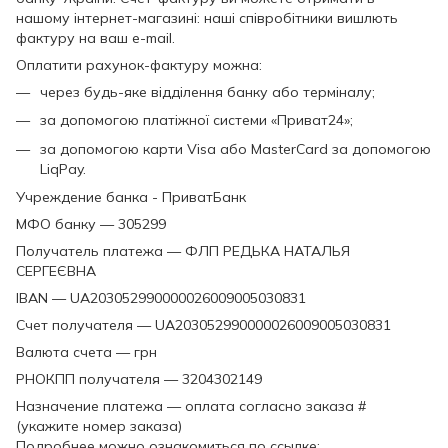
нашому інтернет-магазині: наші співробітники вишлють
фактуру на ваш e-mail.
Оплатити рахунок-фактуру можна:
через будь-яке відділення банку або терміналу;
за допомогою платіжної системи «Приват24»;
за допомогою карти Visa або MasterCard за допомогою
LiqPay.
Учреждение банка - ПриватБанк
МФО банку — 305299
Получатель платежа — ФЛП РЕДЬКА НАТАЛЬЯ
СЕРГЕЄВНА
IBAN — UA203052990000026009005030831
Счет получателя — UA203052990000026009005030831
Валюта счета — грн
РНОКПП получателя — 3204302149
Назначение платежа — оплата согласно заказа #
(укажите номер заказа)
Подробнее можно ознакомиться по ссылке: