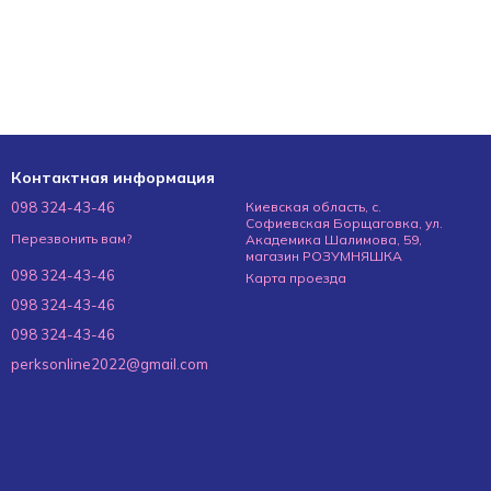
Контактная информация
098 324-43-46
Киевская область, с.
Софиевская Борщаговка, ул.
Перезвонить вам?
Академика Шалимова, 59,
магазин РОЗУМНЯШКА
098 324-43-46
Карта проезда
098 324-43-46
098 324-43-46
perksonline2022@gmail.com