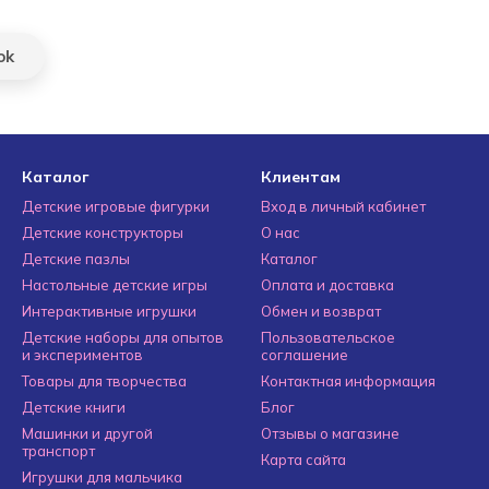
ok
Каталог
Клиентам
Детские игровые фигурки
Вход в личный кабинет
Детские конструкторы
О нас
Детские пазлы
Каталог
Настольные детские игры
Оплата и доставка
Интерактивные игрушки
Обмен и возврат
Детские наборы для опытов
Пользовательское
и экспериментов
соглашение
Товары для творчества
Контактная информация
Детские книги
Блог
Машинки и другой
Отзывы о магазине
транспорт
Карта сайта
Игрушки для мальчика