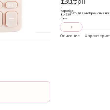
130 грн
%
Войти
для отображения нак
Описание
Характерис