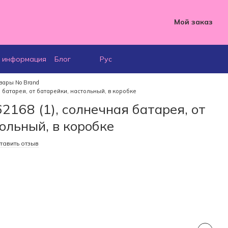
Мой заказ
я информация
Блог
Рус
вары No Brand
 батарея, от батарейки, настольный, в коробке
2168 (1), солнечная батарея, от
ольный, в коробке
тавить отзыв