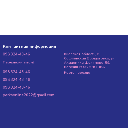
Контактная информация
098 324-43-46
Киевская область, с.
Софиевская Борщаговка, ул.
Перезвонить вам?
Академика Шалимова, 59,
магазин РОЗУМНЯШКА
098 324-43-46
Карта проезда
098 324-43-46
098 324-43-46
perksonline2022@gmail.com