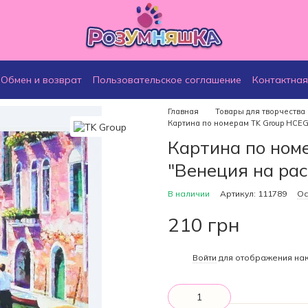
Обмен и возврат
Пользовательское соглашение
Контактна
Главная
Товары для творчества
Картина по номерам TK Group HCEG 
Картина по ном
"Венеция на рас
В наличии
Артикул: 111789
Ос
210 грн
%
Войти
для отображения нак