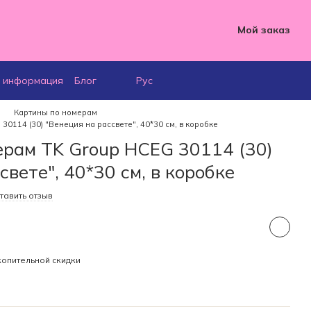
Мой заказ
я информация
Блог
Рус
Картины по номерам
30114 (30) "Венеция на рассвете", 40*30 см, в коробке
ерам TK Group HCEG 30114 (30)
свете", 40*30 см, в коробке
тавить отзыв
опительной скидки