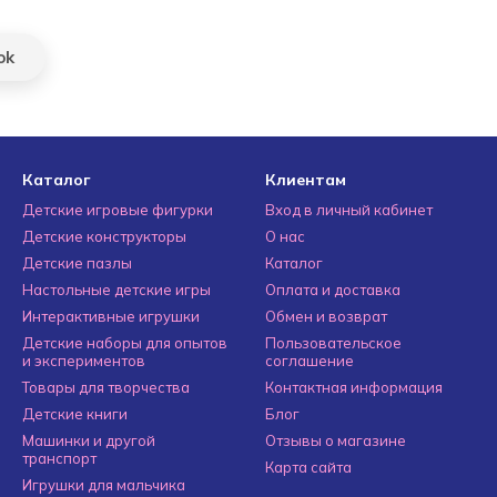
ok
Каталог
Клиентам
Детские игровые фигурки
Вход в личный кабинет
Детские конструкторы
О нас
Детские пазлы
Каталог
Настольные детские игры
Оплата и доставка
Интерактивные игрушки
Обмен и возврат
Детские наборы для опытов
Пользовательское
и экспериментов
соглашение
Товары для творчества
Контактная информация
Детские книги
Блог
Машинки и другой
Отзывы о магазине
транспорт
Карта сайта
Игрушки для мальчика