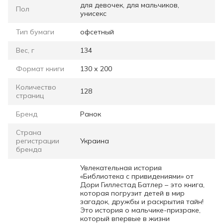
для девочек, для мальчиков,
Пол
унисекс
Тип бумаги
офсетный
Вес, г
134
Формат книги
130 х 200
Количество
128
страниц
Бренд
Ранок
Страна
регистрации
Украина
бренда
Увлекательная история
«Библиотека с привидениями» от
Дори Гиллестад Батлер – это книга,
которая погрузит детей в мир
загадок, дружбы и раскрытия тайн!
Это история о мальчике-призраке,
который впервые в жизни