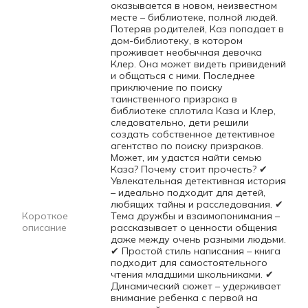
оказывается в новом, неизвестном
месте – библиотеке, полной людей.
Потеряв родителей, Каз попадает в
дом-библиотеку, в котором
проживает необычная девочка
Клер. Она может видеть привидений
и общаться с ними. Последнее
приключение по поиску
таинственного призрака в
библиотеке сплотила Каза и Клер,
следовательно, дети решили
создать собственное детективное
агентство по поиску призраков.
Может, им удастся найти семью
Каза? Почему стоит прочесть? ✔
Увлекательная детективная история
– идеально подходит для детей,
любящих тайны и расследования. ✔
Короткое
Тема дружбы и взаимопонимания –
описание
рассказывает о ценности общения
даже между очень разными людьми.
✔ Простой стиль написания – книга
подходит для самостоятельного
чтения младшими школьниками. ✔
Динамический сюжет – удерживает
внимание ребенка с первой на