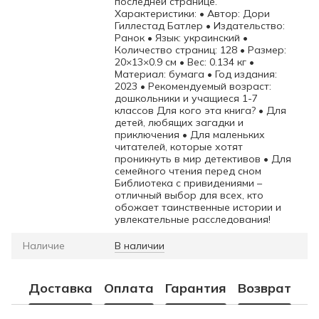
последней странице.
Характеристики: • Автор: Дори
Гиллестад Батлер • Издательство:
Ранок • Язык: украинский •
Количество страниц: 128 • Размер:
20×13×0.9 см • Вес: 0.134 кг •
Материал: бумага • Год издания:
2023 • Рекомендуемый возраст:
дошкольники и учащиеся 1-7
классов Для кого эта книга? • Для
детей, любящих загадки и
приключения • Для маленьких
читателей, которые хотят
проникнуть в мир детективов • Для
семейного чтения перед сном
Библиотека с привидениями –
отличный выбор для всех, кто
обожает таинственные истории и
увлекательные расследования!
Наличие
В наличии
Доставка
Оплата
Гарантия
Возврат