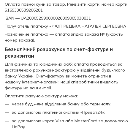
Оплата повної суми за товар. Реквізити карти: номер карти
5169330539206281
IBAN — UA203052990000026009005030831
Получатель платежу - ФОП РЕДЬКА НАТАЛЬЯ СЕРГЕЄВНА
Назначение платежа — оплата згідно заказа № (укажіть
номер заказа).
Безналічний розрахунок по счет-фактуре и
реквизитам
Для фізичних та юридичних осіб: оплата проводиться за
виставленою рахунком-фактурою у відділенні будь-якого
банку України. Счет-фактуру ви можете отримати в
нашому інтернет-магазині: наші співробітники вишлють
фактуру на ваш e-mail.
Оплатити рахунок-фактуру можна:
через будь-яке відділення банку або терміналу;
за допомогою платіжної системи «Приват24»;
за допомогою карти Visa або MasterCard за допомогою
LiqPay.