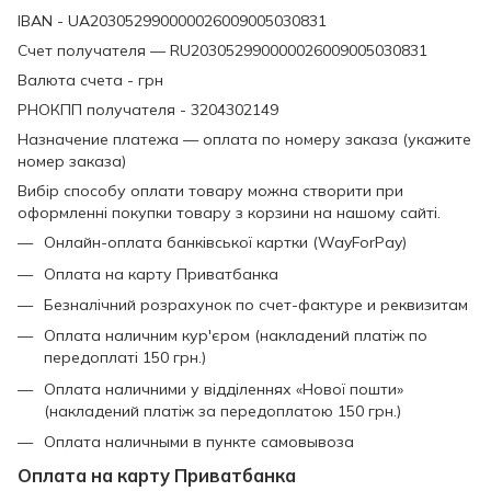
IBAN - UA203052990000026009005030831
Счет получателя — RU203052990000026009005030831
Валюта счета - грн
РНОКПП получателя - 3204302149
Назначение платежа — оплата по номеру заказа (укажите
номер заказа)
Вибір способу оплати товару можна створити при
оформленні покупки товару з корзини на нашому сайті.
Онлайн-оплата банківської картки (WayForPay)
Оплата на карту Приватбанка
Безналічний розрахунок по счет-фактуре и реквизитам
Оплата наличним кур'єром (накладений платіж по
передоплаті 150 грн.)
Оплата наличними у відділеннях «Нової пошти»
(накладений платіж за передоплатою 150 грн.)
Оплата наличными в пункте самовывоза
Оплата на карту Приватбанка