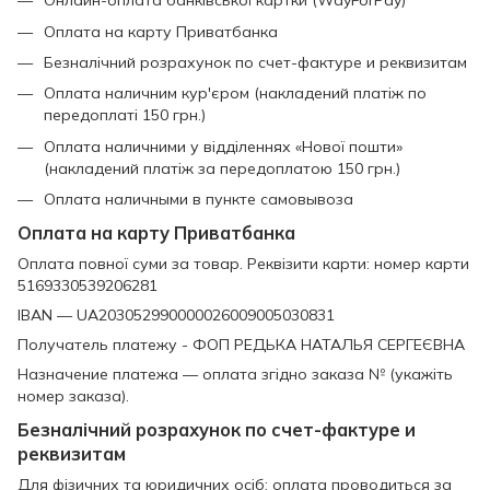
Онлайн-оплата банківської картки (WayForPay)
Оплата на карту Приватбанка
Безналічний розрахунок по счет-фактуре и реквизитам
Оплата наличним кур'єром (накладений платіж по
передоплаті 150 грн.)
Оплата наличними у відділеннях «Нової пошти»
(накладений платіж за передоплатою 150 грн.)
Оплата наличными в пункте самовывоза
Оплата на карту Приватбанка
Оплата повної суми за товар. Реквізити карти: номер карти
5169330539206281
IBAN — UA203052990000026009005030831
Получатель платежу - ФОП РЕДЬКА НАТАЛЬЯ СЕРГЕЄВНА
Назначение платежа — оплата згідно заказа № (укажіть
номер заказа).
Безналічний розрахунок по счет-фактуре и
реквизитам
Для фізичних та юридичних осіб: оплата проводиться за