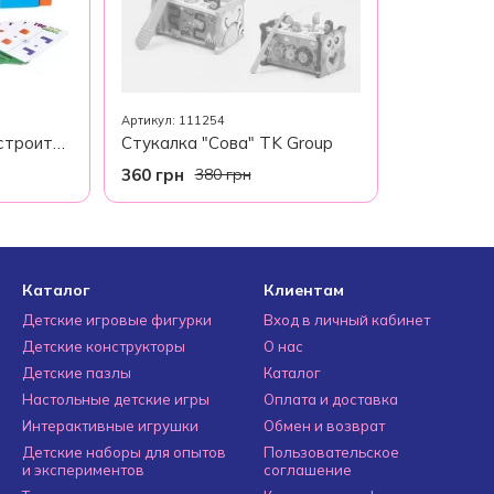
Артикул: 111254
Тетрис 3D: Мастер-строитель
Стукалка "Сова" TK Group
360 грн
380 грн
Каталог
Клиентам
Детские игровые фигурки
Вход в личный кабинет
Детские конструкторы
О нас
Детские пазлы
Каталог
Настольные детские игры
Оплата и доставка
Интерактивные игрушки
Обмен и возврат
Детские наборы для опытов
Пользовательское
и экспериментов
соглашение