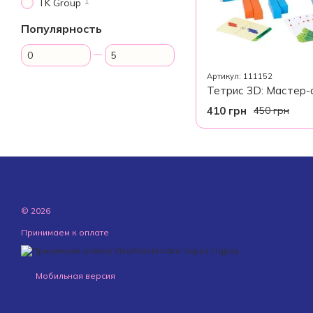
1
TK Group
Популярность
От Популярность
До Популярность
Артикул: 111152
410 грн
450 грн
© 2026
Принимаем к оплате
Мобильная версия