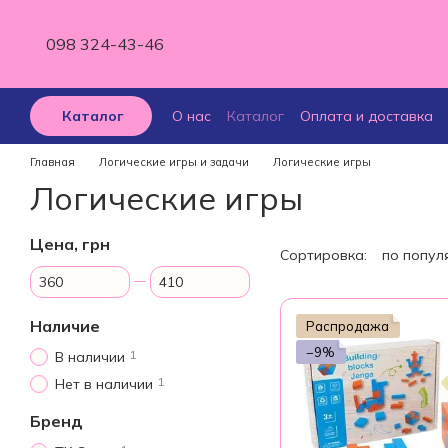
Перейти к основному контенту
098 324-43-46
О нас
Каталог
Оплата и доставка
Каталог
Отзывы о магазине
Главная
Логические игры и задачи
Логические игры
Логические игры
Цена, грн
Сортировка:
по попул
От Цена, грн
До Цена, грн
Наличие
Распродажа
−9%
1
В наличии
1
Нет в наличии
Бренд