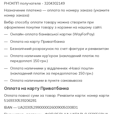
РНОКПП получателя - 3204302149
Назначение платежа — оплата по номеру заказа (укажите
номер заказа)
Вибір способу оплати товару можна створити при
оформленні покупки товару з корзини на нашому сайті.
Онлайн-оплата банківської картки (WayForPay)
Оплата на карту Приватбанка
Безналічний розрахунок по счет-фактуре и реквизитам
Оплата наличним кур'єром (накладений платіж по
передоплаті 150 грн.)
Оплата наличними у відділеннях «Нової пошти»
(накладений платіж за передоплатою 150 грн.)
Оплата наличными в пункте самовывоза
Оплата на карту Приватбанка
Оплата повної суми за товар. Реквізити карти: номер карти
5169330539206281
IBAN — UA203052990000026009005030831