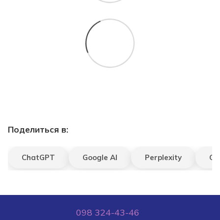
Поделиться в:
ChatGPT
Google AI
Perplexity
Gr
098 324-43-46