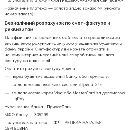
Получатель платежу - ФОП РЕДЬКА НАТАЛЬЯ СЕРГЕЄВНА
Назначение платежа — оплата згідно заказа № (укажіть
номер заказа).
Безналічний розрахунок по счет-фактуре и
реквизитам
Для фізичних та юридичних осіб: оплата проводиться за
виставленою рахунком-фактурою у відділенні будь-якого
банку України. Счет-фактуру ви можете отримати в
нашому інтернет-магазині: наші співробітники вишлють
фактуру на ваш e-mail.
Оплатити рахунок-фактуру можна:
через будь-яке відділення банку або терміналу;
за допомогою платіжної системи «Приват24»;
за допомогою карти Visa або MasterCard за допомогою
LiqPay.
Учреждение банка - ПриватБанк
МФО банку — 305299
Получатель платежа — ФЛП РЕДЬКА НАТАЛЬЯ
СЕРГЕЄВНА