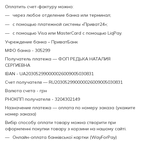
Оплатить счет-фактуру можно:
через любое отделение банка или терминал;
с помощью платежной системы «Приват24»;
с помощью Visa или MasterCard с помощью LiqPay.
Учреждение банка – ПриватБанк
МФО банка - 305299
Получатель платежа — ФОП РЕДЬКА НАТАЛИЯ
СЕРГИЕВНА
IBAN - UA203052990000026009005030831
Счет получателя — RU203052990000026009005030831
Валюта счета - грн
РНОКПП получателя - 3204302149
Назначение платежа — оплата по номеру заказа (укажите
номер заказа)
Вибір способу оплати товару можна створити при
оформленні покупки товару з корзини на нашому сайті.
Онлайн-оплата банківської картки (WayForPay)