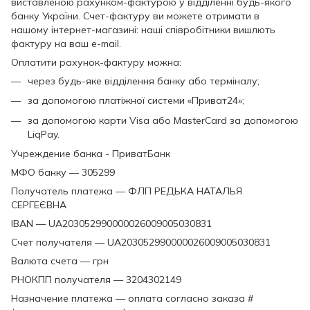
виставленою рахунком-фактурою у відділенні будь-якого
банку України. Счет-фактуру ви можете отримати в
нашому інтернет-магазині: наші співробітники вишлють
фактуру на ваш e-mail.
Оплатити рахунок-фактуру можна:
через будь-яке відділення банку або терміналу;
за допомогою платіжної системи «Приват24»;
за допомогою карти Visa або MasterCard за допомогою
LiqPay.
Учреждение банка - ПриватБанк
МФО банку — 305299
Получатель платежа — ФЛП РЕДЬКА НАТАЛЬЯ
СЕРГЕЄВНА
IBAN — UA203052990000026009005030831
Счет получателя — UA203052990000026009005030831
Валюта счета — грн
РНОКПП получателя — 3204302149
Назначение платежа — оплата согласно заказа #