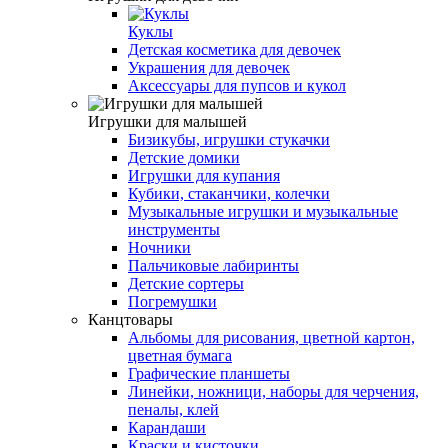
Куклы
Детская косметика для девочек
Украшения для девочек
Аксессуары для пупсов и кукол
Игрушки для малышей
Бизикубы, игрушки стукачки
Детские домики
Игрушки для купания
Кубики, стаканчики, колечки
Музыкальные игрушки и музыкальные
инструменты
Ночники
Пальчиковые лабиринты
Детские сортеры
Погремушки
Канцтовары
Альбомы для рисования, цветной картон,
цветная бумага
Графические планшеты
Линейки, ножници, наборы для черчения,
пеналы, клей
Карандаши
Краски и кисточки