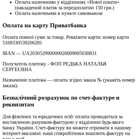
Оплата наличними у відділеннях «Нової пошти»
(накладений платіж за передоплатою 150 грн.)
Оплата наличными в пункте самовывоза
Оплата на карту Приватбанка
Оплата повної суми за товар. Реквізити карти: номер карти
5169330539206281
IBAN — UA203052990000026009005030831
Получатель платежу - ФОП РЕДЬКА НАТАЛЬЯ
СЕРГЕЄВНА
Назначение платежа — оплата згідно заказа № (укажіть номер
заказа).
Безналічний розрахунок по счет-фактуре и
реквизитам
Для фізичних та юридичних осіб: оплата проводиться за
виставленою рахунком-фактурою у відділенні будь-якого
банку України. Счет-фактуру ви можете отримати в нашому
інтернет-магазині: наші співробітники вишлють фактуру на
ваш e-mail.