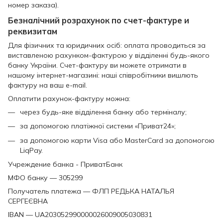
номер заказа).
Безналічний розрахунок по счет-фактуре и
реквизитам
Для фізичних та юридичних осіб: оплата проводиться за
виставленою рахунком-фактурою у відділенні будь-якого
банку України. Счет-фактуру ви можете отримати в
нашому інтернет-магазині: наші співробітники вишлють
фактуру на ваш e-mail.
Оплатити рахунок-фактуру можна:
через будь-яке відділення банку або терміналу;
за допомогою платіжної системи «Приват24»;
за допомогою карти Visa або MasterCard за допомогою
LiqPay.
Учреждение банка - ПриватБанк
МФО банку — 305299
Получатель платежа — ФЛП РЕДЬКА НАТАЛЬЯ
СЕРГЕЄВНА
IBAN — UA203052990000026009005030831