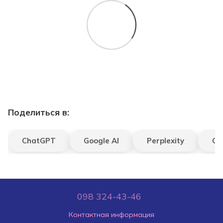
Поделиться в:
ChatGPT
Google AI
Perplexity
Gr
098 324-43-46
Контактная информация