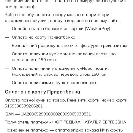
Назначение платежа — оплата по номеру заказа (укажите
номер заказа)
Вибір способу оплати товару можна створити при
оформленні покупки товару з корзини на нашому сайті.
Онлайн-оплата банківської картки (WayForPay)
Оплата на карту Приватбанка
Безналічний розрахунок по счет-фактуре и реквизитам
Оплата наличним кур'єром (накладений платіж по
передоплаті 150 грн.)
Оплата наличними у відділеннях «Нової пошти»
(накладений платіж за передоплатою 150 грн.)
Оплата наличными в пункте самовывоза
Оплата на карту Приватбанка
Оплата повної суми за товар. Реквізити карти: номер карти
5169330539206281
IBAN — UA203052990000026009005030831
Получатель платежу - ФОП РЕДЬКА НАТАЛЬЯ СЕРГЕЄВНА
Назначение платежа — оплата згідно заказа № (укажіть