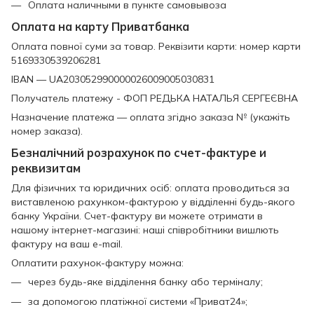
Оплата наличными в пункте самовывоза
Оплата на карту Приватбанка
Оплата повної суми за товар. Реквізити карти: номер карти
5169330539206281
IBAN — UA203052990000026009005030831
Получатель платежу - ФОП РЕДЬКА НАТАЛЬЯ СЕРГЕЄВНА
Назначение платежа — оплата згідно заказа № (укажіть
номер заказа).
Безналічний розрахунок по счет-фактуре и
реквизитам
Для фізичних та юридичних осіб: оплата проводиться за
виставленою рахунком-фактурою у відділенні будь-якого
банку України. Счет-фактуру ви можете отримати в
нашому інтернет-магазині: наші співробітники вишлють
фактуру на ваш e-mail.
Оплатити рахунок-фактуру можна:
через будь-яке відділення банку або терміналу;
за допомогою платіжної системи «Приват24»;