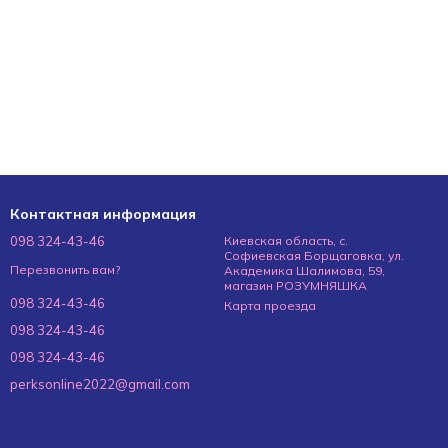
Контактная информация
098 324-43-46
Киевская область, с.
Софиевская Борщаговка, ул.
Перезвонить вам?
Академика Шалимова, 59,
магазин РОЗУМНЯШКА
098 324-43-46
Карта проезда
098 324-43-46
098 324-43-46
perksonline2022@gmail.com