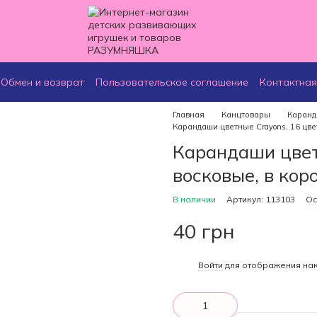
Обмен и возврат
Пользовательское соглашение
Контактна
Главная
Канцтовары
Каран
Карандаши цветные Crayons, 16 цве
Карандаши цвет
восковые, в кор
В наличии
Артикул: 113103
Ос
40 грн
%
Войти
для отображения нак