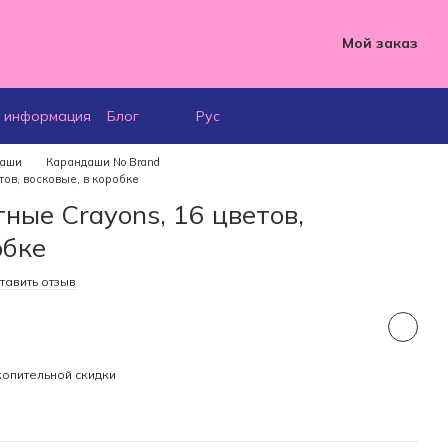
Мой заказ
я информация
Блог
Рус
даши
Карандаши No Brand
тов, восковые, в коробке
ные Crayons, 16 цветов,
обке
тавить отзыв
опительной скидки