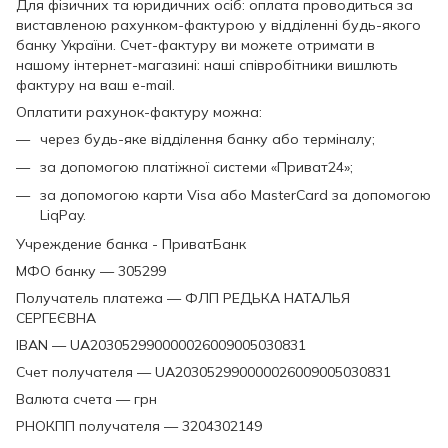
Для фізичних та юридичних осіб: оплата проводиться за
виставленою рахунком-фактурою у відділенні будь-якого
банку України. Счет-фактуру ви можете отримати в
нашому інтернет-магазині: наші співробітники вишлють
фактуру на ваш e-mail.
Оплатити рахунок-фактуру можна:
через будь-яке відділення банку або терміналу;
за допомогою платіжної системи «Приват24»;
за допомогою карти Visa або MasterCard за допомогою
LiqPay.
Учреждение банка - ПриватБанк
МФО банку — 305299
Получатель платежа — ФЛП РЕДЬКА НАТАЛЬЯ
СЕРГЕЄВНА
IBAN — UA203052990000026009005030831
Счет получателя — UA203052990000026009005030831
Валюта счета — грн
РНОКПП получателя — 3204302149