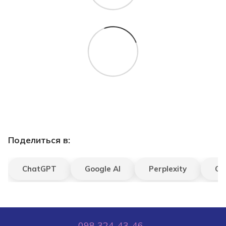
Поделиться в:
ChatGPT
Google AI
Perplexity
Gr
098 324-43-46