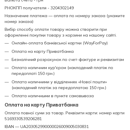
Валюта счета - грн
РНОКПП получателя - 3204302149
Назначение платежа — оплата по номеру заказа (укажите
номер заказа)
Вибір способу оплати товару можна створити при
оформленні покупки товару з корзини на нашому сайті.
Онлайн-оплата банківської картки (WayForPay)
Оплата на карту Приватбанка
Безналічний розрахунок по счет-фактуре и реквизитам
Оплата наличним кур'єром (накладений платіж по
передоплаті 150 грн.)
Оплата наличними у відділеннях «Нової пошти»
(накладений платіж за передоплатою 150 грн.)
Оплата наличными в пункте самовывоза
Оплата на карту Приватбанка
Оплата повної суми за товар. Реквізити карти: номер карти
5169330539206281
IBAN — UA203052990000026009005030831