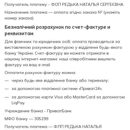
Получатель платежу - ФОП РЕДЬКА НАТАЛЬЯ СЕРГЕЄВНА
Назначение платежа — оплата згідно заказа № (укажіть
номер заказа).
Безналічний розрахунок по счет-фактуре и
реквизитам
Для фізичних та юридичних осіб: оплата проводиться за
виставленою рахунком-фактурою у відділенні будь-якого
банку України. Счет-фактуру ви можете отримати в
нашому інтернет-магазині: наші співробітники вишлють
фактуру на ваш e-mail.
Оплатити рахунок-фактуру можна:
через будь-яке відділення банку або терміналу;
за допомогою платіжної системи «Приват24»;
за допомогою карти Visa або MasterCard за допомогою
LiqPay.
Учреждение банка - ПриватБанк
МФО банку — 305299
Получатель платежа — ФЛП РЕДЬКА НАТАЛЬЯ